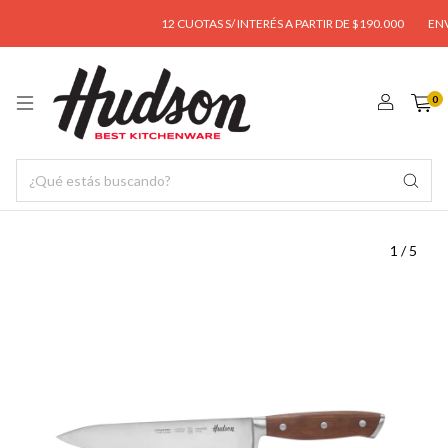
12 CUOTAS S/ INTERÉS A PARTIR DE $190.000
ENVÍO 
0
1
/
5