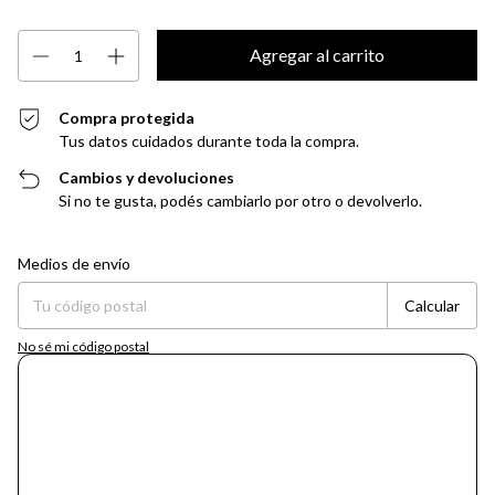
Compra protegida
Tus datos cuidados durante toda la compra.
Cambios y devoluciones
Si no te gusta, podés cambiarlo por otro o devolverlo.
Entregas para el CP:
Cambiar CP
Medios de envío
Calcular
No sé mi código postal