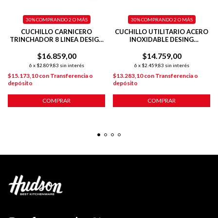
30%
COMPRANDO 2 O MÁS
30%
COMPRANDO 2 O MÁS
CUCHILLO CARNICERO
CUCHILLO UTILITARIO ACERO
TRINCHADOR 8 LINEA DESIGN
INOXIDABLE DESING
20 CM
PLATEADO
$16.859,00
$14.759,00
6
x
$2.809,83
sin interés
6
x
$2.459,83
sin interés
$15.173,10
con
Transferencia o
$13.283,10
con
Transferencia o
depósito
depósito
COMPRAR
COMPRAR