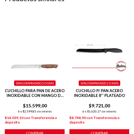
30%
COMPRANDO 2 O MÁS
30%
COMPRANDO 2 O MÁS
CUCHILLO PARA PAN DE ACERO
CUCHILLO P/ PAN ACERO
INOXIDABLE CON MANGO DE
INOXIDABLE 8'' PLATEADO
MADERA
$15.599,00
$9.721,00
6
x
$2.599,83
sin interés
6
x
$1.620,17
sin interés
$14.039,10
con
Transferencia o
$8.748,90
con
Transferencia o
depósito
depósito
COMPRAR
COMPRAR