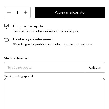
Compra protegida
Tus datos cuidados durante toda la compra.
Cambios y devoluciones
Si no te gusta, podés cambiarlo por otro o devolverlo.
Entregas para el CP:
Cambiar CP
Medios de envío
Calcular
No sé mi código postal