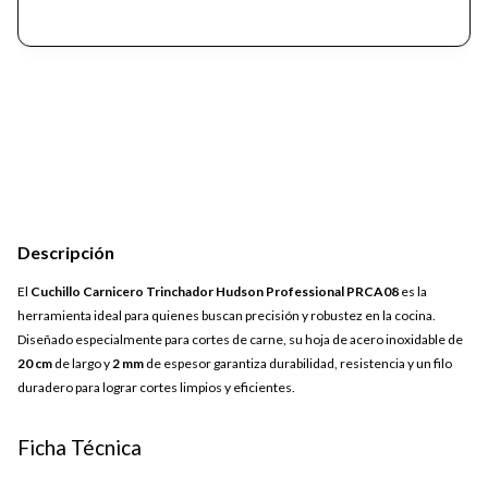
Descripción
El
Cuchillo Carnicero Trinchador Hudson Professional PRCA08
es la
herramienta ideal para quienes buscan precisión y robustez en la cocina.
Diseñado especialmente para cortes de carne, su hoja de acero inoxidable de
20 cm
de largo y
2 mm
de espesor garantiza durabilidad, resistencia y un filo
duradero para lograr cortes limpios y eficientes.
Ficha Técnica