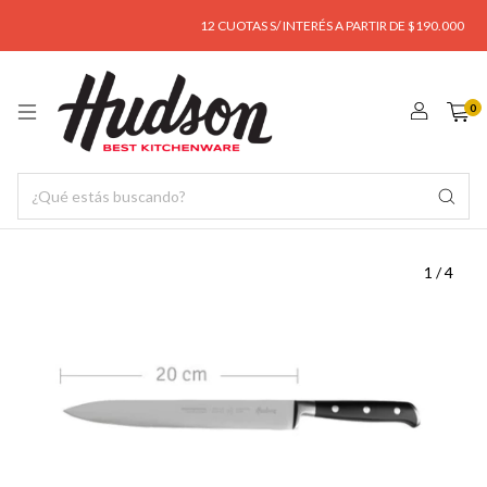
12 CUOTAS S/ INTERÉS A PARTIR DE $190.000
EN
0
1
/
4