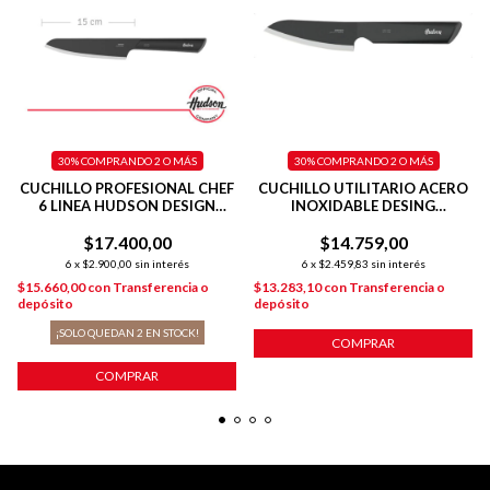
30%
COMPRANDO 2 O MÁS
30%
COMPRANDO 2 O MÁS
CUCHILLO PROFESIONAL CHEF
CUCHILLO UTILITARIO ACERO
6 LINEA HUDSON DESIGN
INOXIDABLE DESING
COLOR NEGRO
PLATEADO
$17.400,00
$14.759,00
6
x
$2.900,00
sin interés
6
x
$2.459,83
sin interés
$15.660,00
con
Transferencia o
$13.283,10
con
Transferencia o
depósito
depósito
¡SOLO QUEDAN
2
EN STOCK!
COMPRAR
COMPRAR