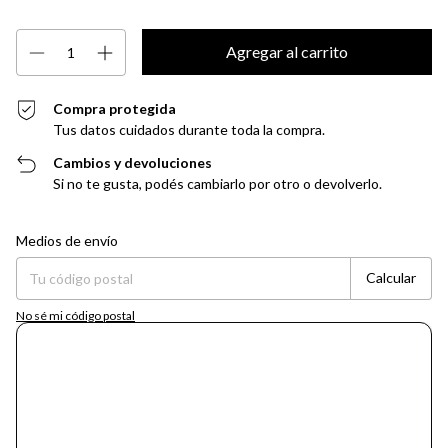
Compra protegida
Tus datos cuidados durante toda la compra.
Cambios y devoluciones
Si no te gusta, podés cambiarlo por otro o devolverlo.
Entregas para el CP:
Cambiar CP
Medios de envío
Calcular
No sé mi código postal