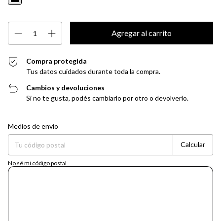
Compra protegida
Tus datos cuidados durante toda la compra.
Cambios y devoluciones
Si no te gusta, podés cambiarlo por otro o devolverlo.
Entregas para el CP:
Cambiar CP
Medios de envío
Calcular
No sé mi código postal