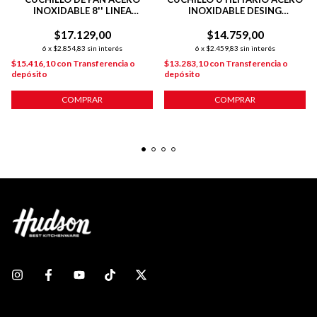
INOXIDABLE 8'' LINEA
INOXIDABLE DESING
HUDSON DESIGN
PLATEADO
$17.129,00
$14.759,00
6
x
$2.854,83
sin interés
6
x
$2.459,83
sin interés
$15.416,10
con
Transferencia o
$13.283,10
con
Transferencia o
depósito
depósito
COMPRAR
COMPRAR