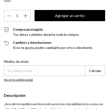
Compra protegida
Tus datos cuidados durante toda la compra.
Cambios y devoluciones
Si no te gusta, podés cambiarlo por otro o devolverlo.
Entregas para el CP:
Cambiar CP
Medios de envío
Calcular
No sé mi código postal
Descripción
¡Descubrí el equilibrio perfecto entre precisión y durabilidad en tu cocina con