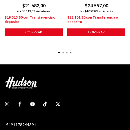
PLATEADO
ANTIADHERENTE
$21.682,00
$24.557,00
6
x
$3.613,67
sin interés
6
x
$4.092,83
sin interés
$19.513,80
con
Transferencia o
$22.101,30
con
Transferencia o
depósito
depósito
COMPRAR
COMPRAR
5491178264391