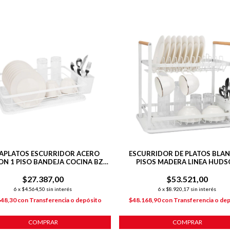
APLATOS ESCURRIDOR ACERO
ESCURRIDOR DE PLATOS BLAN
N 1 PISO BANDEJA COCINA BZ3
PISOS MADERA LINEA HUD
COLOR BLANCO SP09
$27.387,00
$53.521,00
6
x
$4.564,50
sin interés
6
x
$8.920,17
sin interés
648,30
con
Transferencia o depósito
$48.168,90
con
Transferencia o de
COMPRAR
COMPRAR