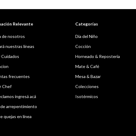
mación Relevante
Categorías
 de nosotros
Dia del Niño
á nuestras líneas
Cocción
y Cuidados
Horneado & Repostería
acion
Mate & Café
ntas frecuentes
Mesa & Bazar
r Chef
Colecciones
eclamos ingresá acá
Isotérmicos
de arrepentimiento
e quejas en línea