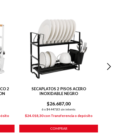
SIN STOCK
CO 2
SECAPLATOS 2 PISOS ACERO
ESCURRIDOR C
SON
INOXIDABLE NEGRO
ESMALTAD
$26.687,00
$
6
x
$4.447,83
sin interés
6
x
$4
pósito
$24.018,30
con
Transferencia o depósito
$24.018,30
co
COMPRAR