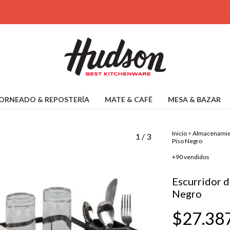
ORNEADO & REPOSTERÍA
MATE & CAFÉ
MESA & BAZAR
Inicio
>
Almacenamien
1
/
3
Piso Negro
+90 vendidos
Escurridor d
Negro
$27.38