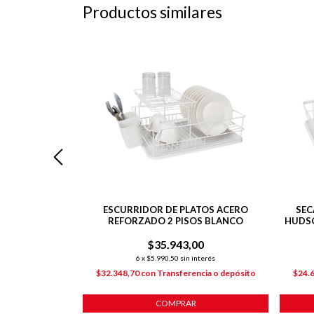
Productos similares
ATOS METAL
ESCURRIDOR DE PLATOS ACERO
SEC
 2 PISOS
REFORZADO 2 PISOS BLANCO
HUDSO
00
$35.943,00
nterés
6
x
$5.990,50
sin interés
ncia o depósito
$32.348,70
con
Transferencia o depósito
$24.
COMPRAR