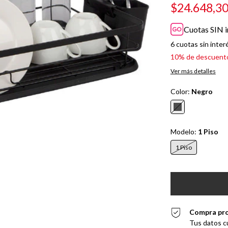
$24.648,3
Cuotas SIN i
6
cuotas sin inter
10% de descuent
Ver más detalles
Color:
Negro
Modelo:
1 Piso
1 Piso
Compra pr
Tus datos c