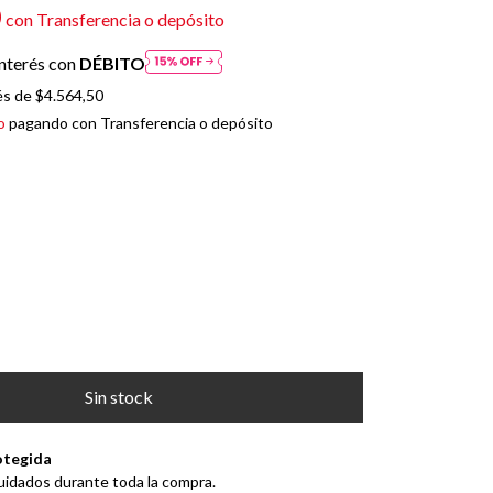
0
con
Transferencia o depósito
nterés con
DÉBITO
és de
$4.564,50
o
pagando con Transferencia o depósito
otegida
uidados durante toda la compra.