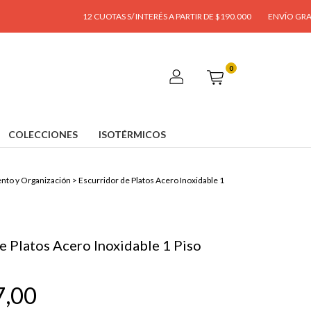
12 CUOTAS S/ INTERÉS A PARTIR DE $190.000
ENVÍO GRATIS A PART
0
COLECCIONES
ISOTÉRMICOS
to y Organización
>
Escurridor de Platos Acero Inoxidable 1
e Platos Acero Inoxidable 1 Piso
7,00