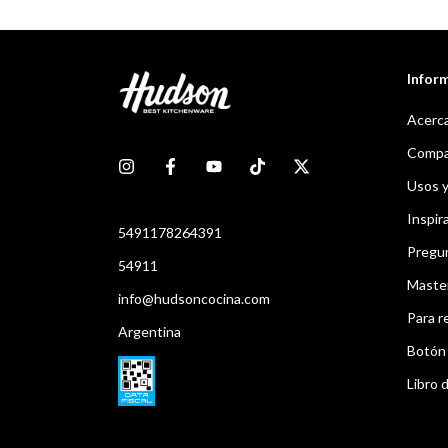
Infor
Acerca
Compar
Usos 
Inspir
5491178264391
Pregu
54911
Maste
info@hudsoncocina.com
Para r
Argentina
Botón 
Libro d