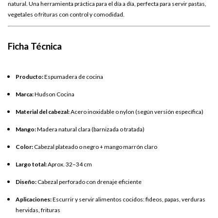
natural. Una herramienta práctica para el día a día, perfecta para servir pastas,
vegetales o frituras con control y comodidad.
Ficha Técnica
Producto:
Espumadera de cocina
Marca:
Hudson Cocina
Material del cabezal:
Acero inoxidable o nylon (según versión específica)
Mango:
Madera natural clara (barnizada o tratada)
Color:
Cabezal plateado o negro + mango marrón claro
Largo total:
Aprox. 32–34 cm
Diseño:
Cabezal perforado con drenaje eficiente
Aplicaciones:
Escurrir y servir alimentos cocidos: fideos, papas, verduras
hervidas, frituras