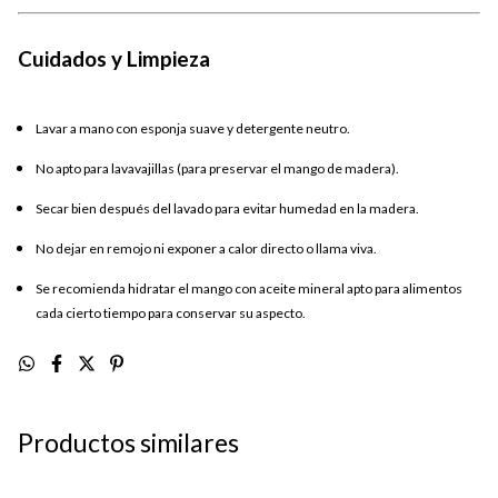
Cuidados y Limpieza
Lavar a mano con esponja suave y detergente neutro.
No apto para lavavajillas (para preservar el mango de madera).
Secar bien después del lavado para evitar humedad en la madera.
No dejar en remojo ni exponer a calor directo o llama viva.
Se recomienda hidratar el mango con aceite mineral apto para alimentos
cada cierto tiempo para conservar su aspecto.
Productos similares