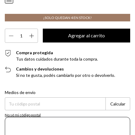
¡SOLO QUEDAN
4
EN STOCK!
Compra protegida
Tus datos cuidados durante toda la compra.
Cambios y devoluciones
Si no te gusta, podés cambiarlo por otro o devolverlo.
Entregas para el CP:
Cambiar CP
Medios de envío
Calcular
No sé mi código postal