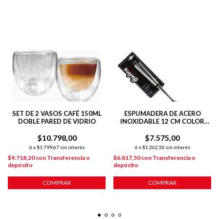
SET DE 2 VASOS CAFÉ 150ML
ESPUMADERA DE ACERO
DOBLE PARED DE VIDRIO
INOXIDABLE 12 CM COLOR
ACERO
$10.798,00
$7.575,00
6
x
$1.799,67
sin interés
6
x
$1.262,50
sin interés
$9.718,20
con
Transferencia o
$6.817,50
con
Transferencia o
depósito
depósito
COMPRAR
COMPRAR