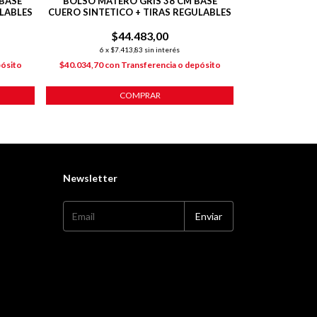
BASE
BOLSO MATERO GRIS 38 CM BASE
BOLSO MATE
ULABLES
CUERO SINTETICO + TIRAS REGULABLES
CUERO SINTET
$44.483,00
$
6
x
$7.413,83
sin interés
6
x
$7
pósito
$40.034,70
con
Transferencia o depósito
$40.034,70
co
COMPRAR
Newsletter