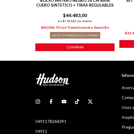
TERA ESTILO
BOLSO MATERO NEGRO 38 CM BASE
SET
GRO
CUERO SINTETICO + TIRAS REGULABLES
$44.483,00
% OFF
6
x
$7.413,83
sin interés
nterés
$40.034,70
con
Transferencia o depósito
ncia o depósito
$35.
¡NO TE LO PIERDAS, ES EL ÚLTIMO!
COMPRAR
Infor
Acerca
Compar
Usos 
Inspir
5491178264391
Pregu
54911