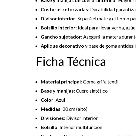
Base y manijas de cuero sintético
: Mayor re
Costuras reforzadas
: Durabilidad garantiza
Divisor interior
: Separá el mate y el termo pa
Bolsillo interior
: Ideal para llevar yerba, az
Gancho sujetador
: Asegurá la matera durant
Aplique decorativo
y base de goma antidesli
Ficha Técnica
Material principal
: Goma grifa textil
Base y manijas
: Cuero sintético
Color
: Azul
Medidas
: 20 cm (alto)
Divisiones
: Divisor interior
Bolsillo
: Interior multifunción