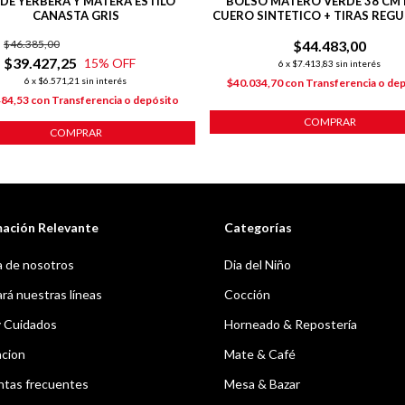
 DE YERBERA Y MATERA ESTILO
BOLSO MATERO VERDE 38 CM 
CANASTA GRIS
CUERO SINTETICO + TIRAS REG
$46.385,00
$44.483,00
$39.427,25
15
% OFF
6
x
$7.413,83
sin interés
6
x
$6.571,21
sin interés
$40.034,70
con
Transferencia o de
484,53
con
Transferencia o depósito
COMPRAR
COMPRAR
mación Relevante
Categorías
 de nosotros
Dia del Niño
á nuestras líneas
Cocción
y Cuidados
Horneado & Repostería
acion
Mate & Café
ntas frecuentes
Mesa & Bazar