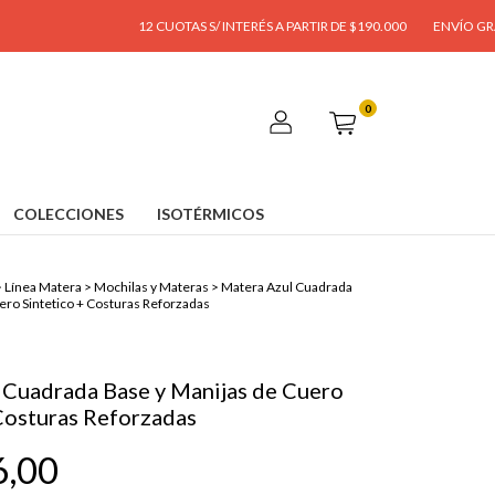
12 CUOTAS S/ INTERÉS A PARTIR DE $190.000
ENVÍO GRATIS A PA
0
COLECCIONES
ISOTÉRMICOS
>
Línea Matera
>
Mochilas y Materas
>
Matera Azul Cuadrada
ero Sintetico + Costuras Reforzadas
 Cuadrada Base y Manijas de Cuero
Costuras Reforzadas
6,00