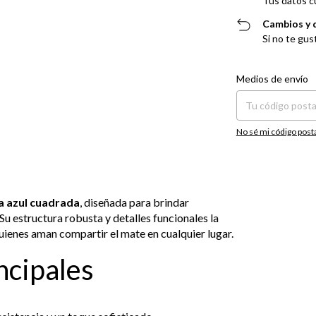
Tus datos c
Cambios y 
Si no te gus
Entregas para el CP:
Medios de envío
No sé mi código post
 azul cuadrada
, diseñada para brindar
Su estructura robusta y detalles funcionales la
uienes aman compartir el mate en cualquier lugar.
ncipales