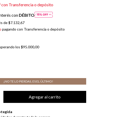
0
con
Transferencia o depósito
nterés con
DÉBITO
és de
$7.132,67
o
pagando con Transferencia o depósito
uperando los
$95.000,00
¡NO TE LO PIERDAS, ES EL ÚLTIMO!
otegida