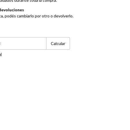
uidados durante toda la compra.
devoluciones
ta, podés cambiarlo por otro o devolverlo.
Cambiar CP
Calcular
al