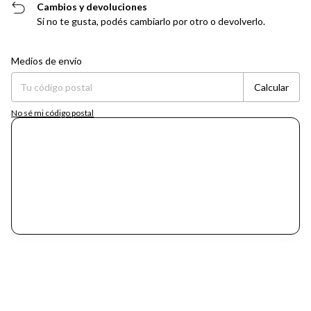
Cambios y devoluciones
Si no te gusta, podés cambiarlo por otro o devolverlo.
Entregas para el CP:
Cambiar CP
Medios de envío
Calcular
No sé mi código postal