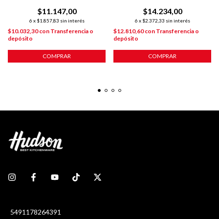
$11.147,00
$14.234,00
6
x
$1.857,83
sin interés
6
x
$2.372,33
sin interés
$10.032,30
con
Transferencia o
$12.810,60
con
Transferencia o
depósito
depósito
COMPRAR
COMPRAR
5491178264391