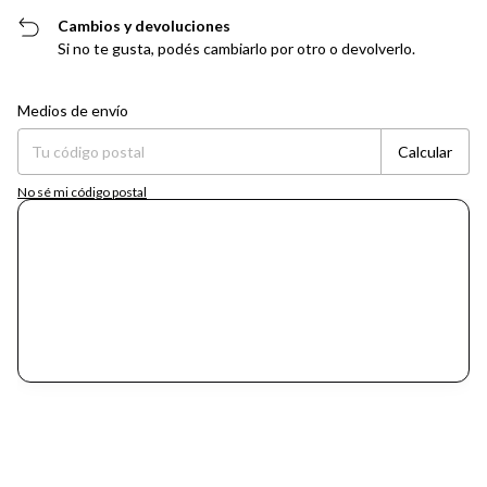
Cambios y devoluciones
Si no te gusta, podés cambiarlo por otro o devolverlo.
Entregas para el CP:
Cambiar CP
Medios de envío
Calcular
No sé mi código postal