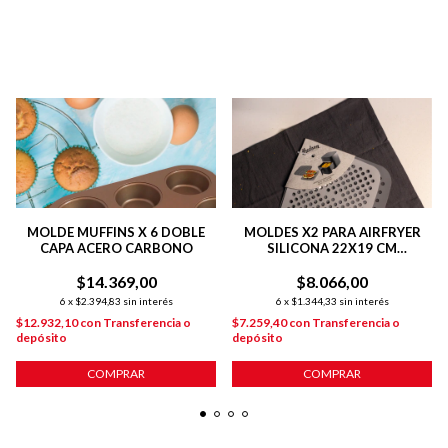
MOLDE MUFFINS X 6 DOBLE
MOLDES X2 PARA AIRFRYER
CAPA ACERO CARBONO
SILICONA 22X19 CM
CUADRADO
$14.369,00
$8.066,00
6
x
$2.394,83
sin interés
6
x
$1.344,33
sin interés
$12.932,10
con
Transferencia o
$7.259,40
con
Transferencia o
depósito
depósito
COMPRAR
COMPRAR