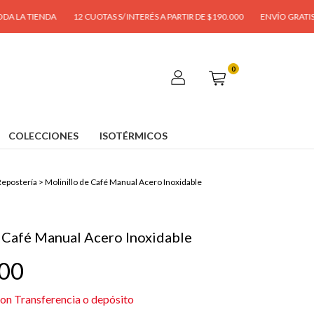
ENDA
12 CUOTAS S/ INTERÉS A PARTIR DE $190.000
ENVÍO GRATIS A PARTIR 
0
COLECCIONES
ISOTÉRMICOS
epostería
>
Molinillo de Café Manual Acero Inoxidable
e Café Manual Acero Inoxidable
,00
con
Transferencia o depósito