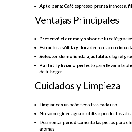
Apto para:
Café espresso, prensa francesa, fil
Ventajas Principales
Preservá el aroma y sabor
de tu café gracia
Estructura
sólida y duradera
en acero inoxidab
Selector de molienda ajustable
: elegí el g
Portátil y liviano
, perfecto para llevar a la of
de tu hogar.
Cuidados y Limpieza
Limpiar con un paño seco tras cada uso.
No sumergir en agua ni utilizar productos abra
Desmontar periódicamente las piezas para elim
aromas.