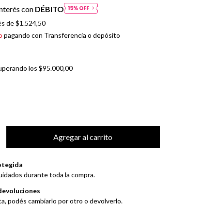
nterés con
DÉBITO
és de
$1.524,50
o
pagando con Transferencia o depósito
uperando los
$95.000,00
otegida
uidados durante toda la compra.
devoluciones
ta, podés cambiarlo por otro o devolverlo.