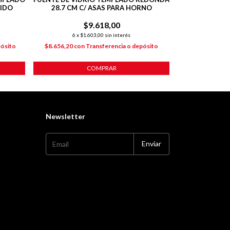
CIDO
28.7 CM C/ ASAS PARA HORNO
ANTIADHEREN
$9.618,00
$
6
x
$1.603,00
sin interés
6
x
$2
pósito
$8.656,20
con
Transferencia o depósito
$11.997,90
co
COMPRAR
Newsletter