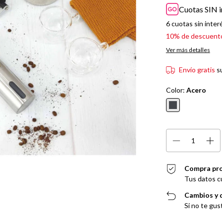
Cuotas SIN i
6
cuotas sin inter
10% de descuent
Ver más detalles
Envío gratis
s
Color:
Acero
Compra pr
Tus datos c
Cambios y 
Si no te gus