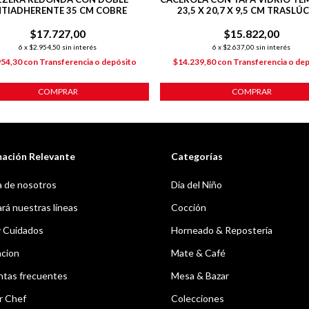
TIADHERENTE 35 CM COBRE
23,5 X 20,7 X 9,5 CM TRASLÚ
$17.727,00
$15.822,00
6
x
$2.954,50
sin interés
6
x
$2.637,00
sin interés
954,30
con
Transferencia o depósito
$14.239,80
con
Transferencia o de
COMPRAR
COMPRAR
mación Relevante
Categorías
 de nosotros
Dia del Niño
á nuestras líneas
Cocción
y Cuidados
Horneado & Repostería
acion
Mate & Café
ntas frecuentes
Mesa & Bazar
r Chef
Colecciones