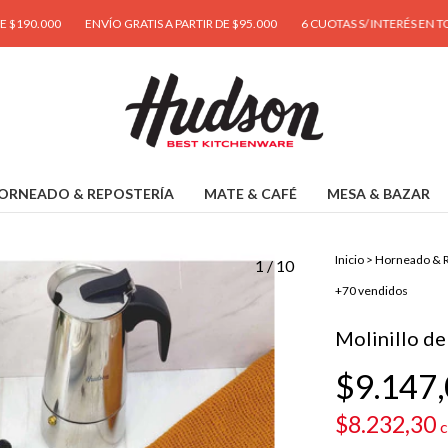
0
ENVÍO GRATIS A PARTIR DE $95.000
6 CUOTAS S/ INTERÉS EN TODA LA TI
ORNEADO & REPOSTERÍA
MATE & CAFÉ
MESA & BAZAR
Inicio
>
Horneado & R
1
/
10
+70 vendidos
Molinillo d
$9.147
$8.232,30