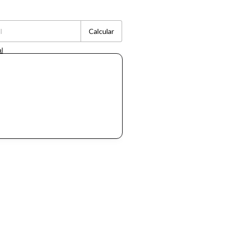
Cambiar CP
Calcular
al