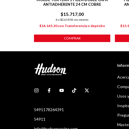
ANTIADHERENTE 24 CM COBRE
AN
00
$15.717,00
nterés
6
x
$2.619,50
sin interés
ncia o depósito
$14.145,30
con
Transferencia o depósito
$15.
COMPRAR
Infor
Acerca
Compar
Usos 
Inspir
5491178264391
Pregu
54911
Maste
info@hudsoncocina.com