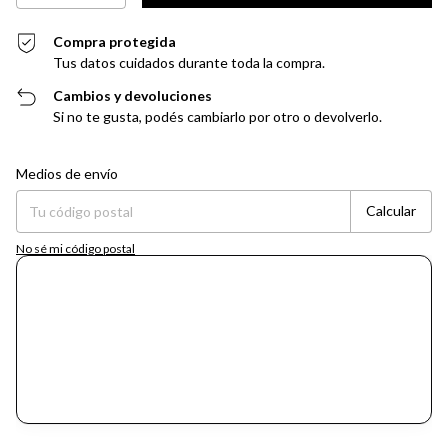
Compra protegida
Tus datos cuidados durante toda la compra.
Cambios y devoluciones
Si no te gusta, podés cambiarlo por otro o devolverlo.
Entregas para el CP:
Cambiar CP
Medios de envío
Calcular
No sé mi código postal