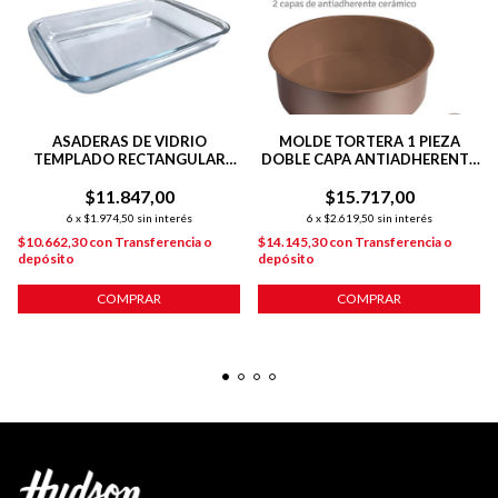
ASADERAS DE VIDRIO
MOLDE TORTERA 1 PIEZA
TEMPLADO RECTANGULAR
DOBLE CAPA ANTIADHERENTE
VT01 29.5 CM
24 CM COBRE
$11.847,00
$15.717,00
6
x
$1.974,50
sin interés
6
x
$2.619,50
sin interés
$10.662,30
con
Transferencia o
$14.145,30
con
Transferencia o
depósito
depósito
COMPRAR
COMPRAR