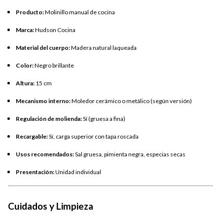
Producto:
Molinillo manual de cocina
Marca:
Hudson Cocina
Material del cuerpo:
Madera natural laqueada
Color:
Negro brillante
Altura:
15 cm
Mecanismo interno:
Moledor cerámico o metálico (según versión)
Regulación de molienda:
Sí (gruesa a fina)
Recargable:
Sí, carga superior con tapa roscada
Usos recomendados:
Sal gruesa, pimienta negra, especias secas
Presentación:
Unidad individual
Cuidados y Limpieza