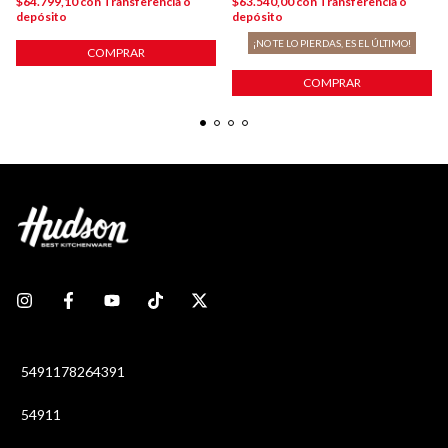
$64.799,10
con
Transferencia o
$63.540,00
con
Transferencia o
depósito
depósito
¡NO TE LO PIERDAS, ES EL ÚLTIMO!
COMPRAR
COMPRAR
5491178264391
54911