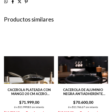
Productos similares
CACEROLA PLATEADA CON
CACEROLA DE ALUMINIO
MANGO 20 CM ACERO
NEGRA ANTIADHERENTE
INOXIDABLE C/
TOTAL BLACK 24 CM COLOR
ANTIADHERENTE
$71.999,00
$70.600,00
NEGRO
6
x
$11.999,83
sin interés
6
x
$11.766,67
sin interés