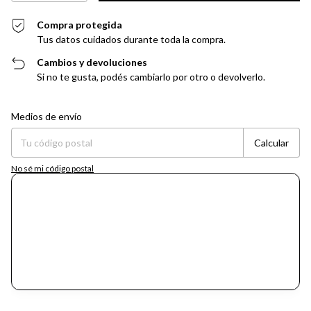
Compra protegida
Tus datos cuidados durante toda la compra.
Cambios y devoluciones
Si no te gusta, podés cambiarlo por otro o devolverlo.
Entregas para el CP:
Cambiar CP
Medios de envío
Calcular
No sé mi código postal