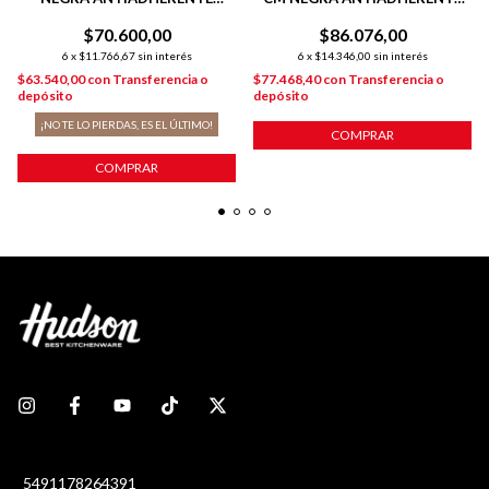
TOTAL BLACK 24 CM COLOR
TOTAL BLACK
$70.600,00
NEGRO
$86.076,00
6
x
$11.766,67
sin interés
6
x
$14.346,00
sin interés
$63.540,00
con
Transferencia o
$77.468,40
con
Transferencia o
depósito
depósito
¡NO TE LO PIERDAS, ES EL ÚLTIMO!
COMPRAR
COMPRAR
5491178264391