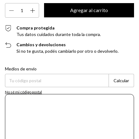
Compra protegida
Tus datos cuidados durante toda la compra.
Cambios y devoluciones
Si no te gusta, podés cambiarlo por otro o devolverlo.
Entregas para el CP:
Cambiar CP
Medios de envío
Calcular
No sé mi código postal