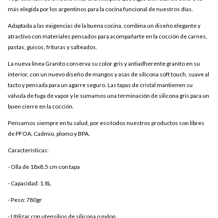
más elegida por los argentinos para la cocina funcional de nuestros días.
Adaptada a las exigencias de la buena cocina, combina un diseño elegante y
atractivo con materiales pensados para acompañarte en la cocción de carnes,
pastas, guisos, frituras y salteados.
La nueva línea Granito conserva su color gris y antiadherente granito en su
interior, con un nuevo diseño de mangos y asas de silicona soft touch, suave al
tacto y pensada para un agarre seguro. Las tapas de cristal mantienen su
válvula de fuga de vapor y le sumamos una terminación de silicona gris para un
buen cierre en la cocción.
Pensamos siempre en tu salud, por eso todos nuestros productos son libres
de PFOA, Cadmio, plomo y BPA.
Características:
- Olla de 18x8.5 cm con tapa
- Capacidad: 1.8L
- Peso: 780gr
- Utilizar con utensilios de silicona o nylon.