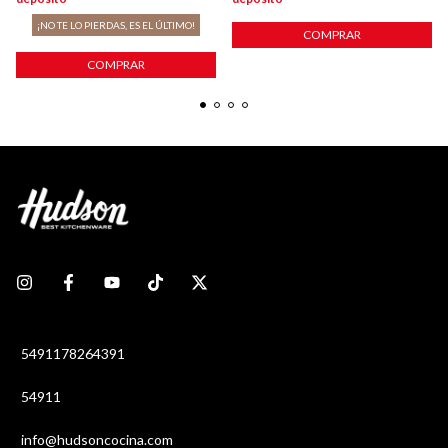
¡NO TE LO PIERDAS, ES EL ÚLTIMO!
COMPRAR
COMPRAR
5491178264391
54911
info@hudsoncocina.com