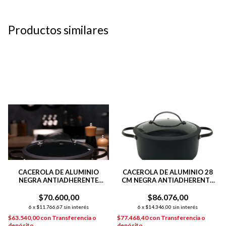
Productos similares
CACEROLA DE ALUMINIO
CACEROLA DE ALUMINIO 28
NEGRA ANTIADHERENTE
CM NEGRA ANTIADHERENTE
TOTAL BLACK 24 CM COLOR
TOTAL BLACK
$70.600,00
NEGRO
$86.076,00
6
x
$11.766,67
sin interés
6
x
$14.346,00
sin interés
$63.540,00
con
Transferencia o
$77.468,40
con
Transferencia o
depósito
depósito