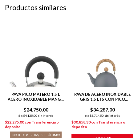
Productos similares
PAVA PICO MATERO 1.5 L
PAVA DE ACERO INOXIDABLE
ACERO INOXIDABLE MANGO
GRIS 1.5 LTS CON PICO
NEGRO
MATERO PARA INDUCCIÓN
$24.750,00
$34.287,00
6
x
$4.125,00
sin interés
6
x
$5.714,50
sin interés
$22.275,00
con
Transferencia o
$30.858,30
con
Transferencia o
depósito
depósito
¡NO TE LO PIERDAS, ES EL ÚLTIMO!
COMPRAR