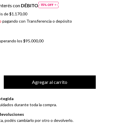
nterés con
DÉBITO
és de
$1.170,00
o
pagando con Transferencia o depósito
uperando los
$95.000,00
otegida
uidados durante toda la compra.
devoluciones
ta, podés cambiarlo por otro o devolverlo.