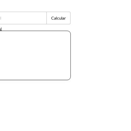
Cambiar CP
Calcular
al