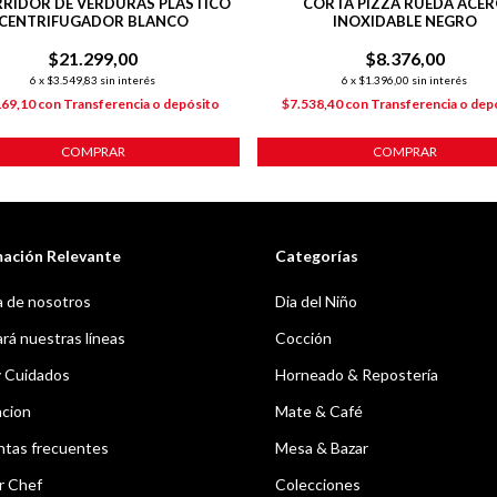
RIDOR DE VERDURAS PLÁSTICO
CORTA PIZZA RUEDA ACE
CENTRIFUGADOR BLANCO
INOXIDABLE NEGRO
$21.299,00
$8.376,00
6
x
$3.549,83
sin interés
6
x
$1.396,00
sin interés
169,10
con
Transferencia o depósito
$7.538,40
con
Transferencia o dep
COMPRAR
COMPRAR
mación Relevante
Categorías
 de nosotros
Dia del Niño
á nuestras líneas
Cocción
y Cuidados
Horneado & Repostería
acion
Mate & Café
ntas frecuentes
Mesa & Bazar
r Chef
Colecciones