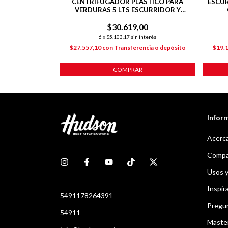
L DE ACERO
CENTRIFUGADOR PLASTICO PARA
ESCUR
E Y FÁCIL DE
VERDURAS 5 LTS ESCURRIDOR Y
SEGUROS PLÁSTICOS
00
$30.619,00
nterés
6
x
$5.103,17
sin interés
ncia o depósito
$27.557,10
con
Transferencia o depósito
$19.
COMPRAR
Infor
Acerca
Compar
Usos 
Inspir
5491178264391
Pregu
54911
Maste