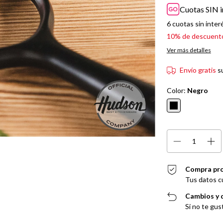
Cuotas SIN i
6
cuotas sin inter
10% de descuent
Ver más detalles
Envío gratis
s
Color:
Negro
Compra pr
Tus datos c
Cambios y 
Si no te gus