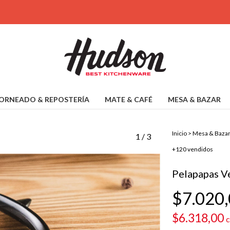
ORNEADO & REPOSTERÍA
MATE & CAFÉ
MESA & BAZAR
Inicio
>
Mesa & Baza
1
/
3
+120 vendidos
Pelapapas Ve
$7.020
$6.318,00