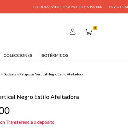
12 CUOTAS S/ INTERÉS A PARTIR DE $190.000
ENVÍO GRATIS A PARTIR
0
COLECCIONES
ISOTÉRMICOS
r
>
Gadgets
>
Pelapapas Vertical Negro Estilo Afeitadora
rtical Negro Estilo Afeitadora
,00
con
Transferencia o depósito