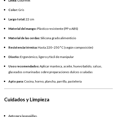
Línea:
Gourmet
Color:
Gris
Largo total:
22 cm
Material del mango:
Plástico resistente (PP o ABS)
Material de las cerdas:
Silicona grado alimenticio
Resistencia térmica:
Hasta 220–250 °C (según composición)
Diseño:
Ergonómico, ligero y fácil de manipular
Usos recomendados:
Aplicar manteca, aceite, huevo batido, salsas,
glaseados o marinadas sobre preparaciones dulces o saladas
Apto para:
Cocina, horno, plancha, parrilla, pastelería
Cuidados y Limpieza
Apto para lavavajillas.