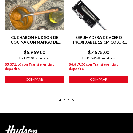
CUCHARON HUDSON DE
ESPUMADERA DE ACERO
COCINA CON MANGO DE
INOXIDABLE 12 CM COLOR
MADERA COLOR GRIS
ACERO
$5.969,00
$7.575,00
6
x
$994,83
sin interés
6
x
$1.262,50
sin interés
$5.372,10
con
Transferencia o
$6.817,50
con
Transferencia o
depósito
depósito
COMPRAR
COMPRAR