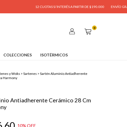
12 CUOTAS S/ INTERÉS A PARTIR DE $190.000
ENVÍO GRATIS A PARTI
0
COLECCIONES
ISOTÉRMICOS
tenes y Woks
>
Sartenes
>
Sartén Aluminio Antiadherente
ea Harmony
inio Antiadherente Cerámico 28 Cm
ony
6,60
10
% OFF