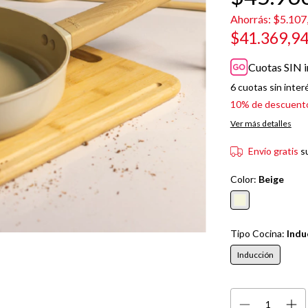
Ahorrás:
$5.107
$41.369,9
Cuotas SIN i
6
cuotas sin inter
10% de descuent
Ver más detalles
Envío gratis
s
Color:
Beige
Tipo Cocina:
Indu
Inducción