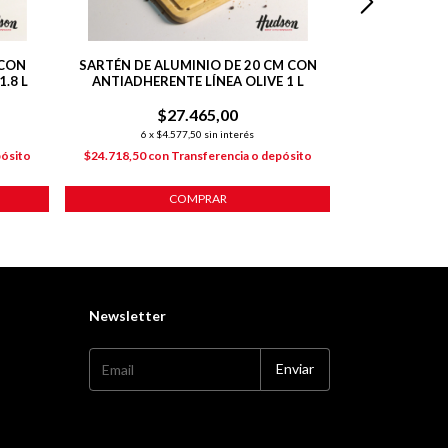
 CON
SARTÉN DE ALUMINIO DE 20 CM CON
SARTÉN DE A
.8 L
ANTIADHERENTE LÍNEA OLIVE 1 L
ANTIADHEREN
$27.465,00
$
6
x
$4.577,50
sin interés
6
x
$5
pósito
$24.718,50
con
Transferencia o depósito
$27.183,60
co
COMPRAR
Newsletter