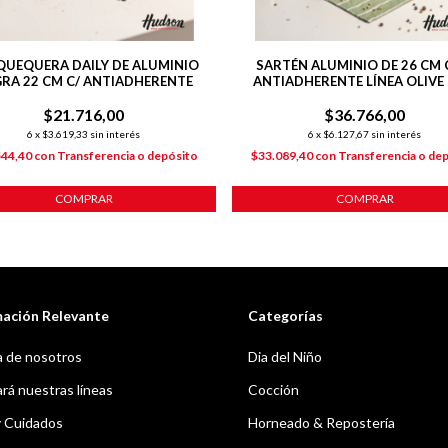
QUEQUERA DAILY DE ALUMINIO
SARTÉN ALUMINIO DE 26 CM
RA 22 CM C/ ANTIADHERENTE
ANTIADHERENTE LÍNEA OLIVE 1
$21.716,00
$36.766,00
6
x
$3.619,33
sin interés
6
x
$6.127,67
sin interés
544,40
con
Transferencia o depósito
$33.089,40
con
Transferencia o de
COMPRAR
COMPRAR
mación Relevante
Categorías
 de nosotros
Dia del Niño
á nuestras líneas
Cocción
y Cuidados
Horneado & Repostería