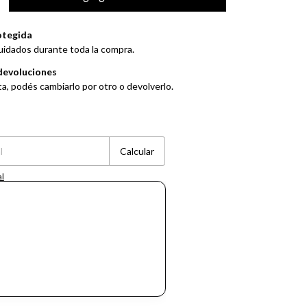
otegida
uidados durante toda la compra.
devoluciones
ta, podés cambiarlo por otro o devolverlo.
Cambiar CP
Calcular
al