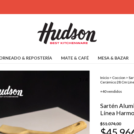
ORNEADO & REPOSTERÍA
MATE & CAFÉ
MESA & BAZAR
Inicio
>
Coccion
>
Sar
1
/
4
Cerámico 28 Cm Lín
+40 vendidos
Sartén Alum
Línea Harm
$51.074,00
$45.96