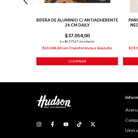
EGRA DAILY DE
BIFERA DE ALUMINIO C/ ANTIADHERENTE
PAN
 3.5L
26 CM DAILY
NEG
00
$37.054,00
nterés
6
x
$6.175,67
sin interés
ncia o depósito
$33.348,60
con
Transferencia o depósito
$19.
COMPRAR
Infor
Acerca
Compar
Usos 