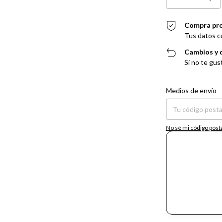
Compra pr
Tus datos c
Cambios y 
Si no te gus
Entregas para el CP:
Medios de envío
No sé mi código post