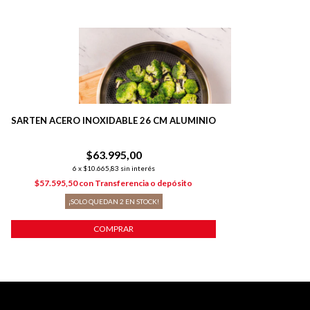
SARTEN ACERO INOXIDABLE 26 CM ALUMINIO
$63.995,00
6
x
$10.665,83
sin interés
$57.595,50
con
Transferencia o depósito
¡SOLO QUEDAN
2
EN STOCK!
COMPRAR