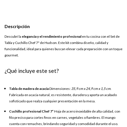
Descripción
Descubrí la
elegancia y el rendimiento profesional
en tu cocina con el Set de
Tabla y Cuchillo Chef 7" de Hudson. Este kit combina diseño, calidad y
funcionalidad, ideal para quienes buscan elevar cada preparación con un toque
gourmet.
¿Qué incluye este set?
Tabla de madera de acacia
Dimensiones:
35,9 cm x 24,9 cm x 1,5 cm
.
Fabricada en acacia natural, es resistente, duradera y aporta un acabado
sofisticado que realza cualquier presentación en la mesa.
Cuchillo profesional Chef 7”
Hoja de acero inoxidable de alta calidad, con
filo preciso para cortes finos en carnes, vegetales o fiambres. El mango
cuenta con remaches, brindando seguridad y comodidad durante el uso.