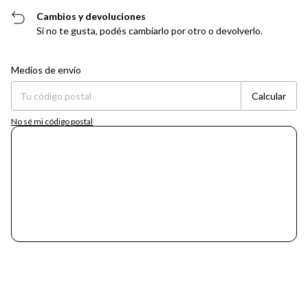
Cambios y devoluciones
Si no te gusta, podés cambiarlo por otro o devolverlo.
Entregas para el CP:
Cambiar CP
Medios de envío
Calcular
No sé mi código postal