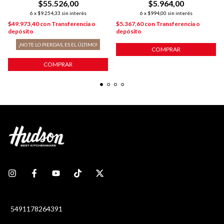
$55.526,00
$5.964,00
6
x
$9.254,33
sin interés
6
x
$994,00
sin interés
$49.973,40
con
Transferencia o
$5.367,60
con
Transferencia o
depósito
depósito
¡NO TE LO PIERDAS, ES EL ÚLTIMO!
COMPRAR
COMPRAR
5491178264391