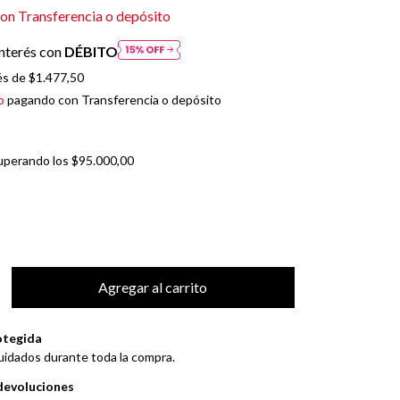
con
Transferencia o depósito
nterés con
DÉBITO
és de
$1.477,50
o
pagando con Transferencia o depósito
uperando los
$95.000,00
otegida
uidados durante toda la compra.
devoluciones