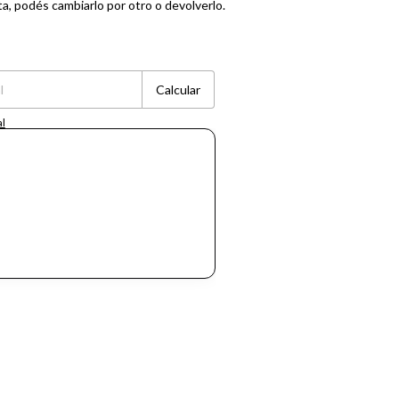
ta, podés cambiarlo por otro o devolverlo.
Cambiar CP
Calcular
al