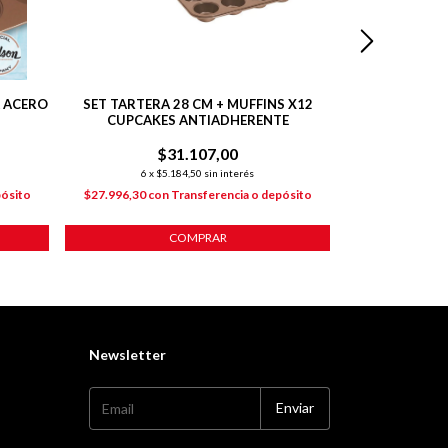
A ACERO
SET TARTERA 28 CM + MUFFINS X12
MOLDE DE 
CUPCAKES ANTIADHERENTE
TEMPL
$31.107,00
$
6
x
$5.184,50
sin interés
6
x
$2
pósito
$27.996,30
con
Transferencia o depósito
$11.386,80
co
COMPRAR
Newsletter