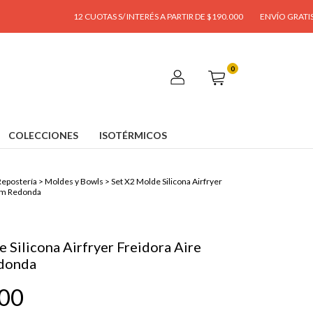
12 CUOTAS S/ INTERÉS A PARTIR DE $190.000
ENVÍO GRATIS A PARTIR
0
COLECCIONES
ISOTÉRMICOS
epostería
>
Moldes y Bowls
>
Set X2 Molde Silicona Airfryer
Cm Redonda
 Silicona Airfryer Freidora Aire
donda
,00