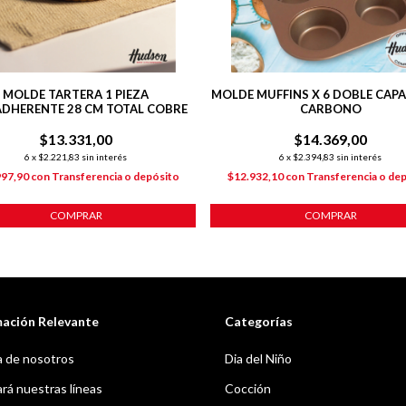
MOLDE TARTERA 1 PIEZA
MOLDE MUFFINS X 6 DOBLE CAP
ADHERENTE 28 CM TOTAL COBRE
CARBONO
$13.331,00
$14.369,00
6
x
$2.221,83
sin interés
6
x
$2.394,83
sin interés
997,90
con
Transferencia o depósito
$12.932,10
con
Transferencia o de
COMPRAR
COMPRAR
mación Relevante
Categorías
 de nosotros
Dia del Niño
á nuestras líneas
Cocción