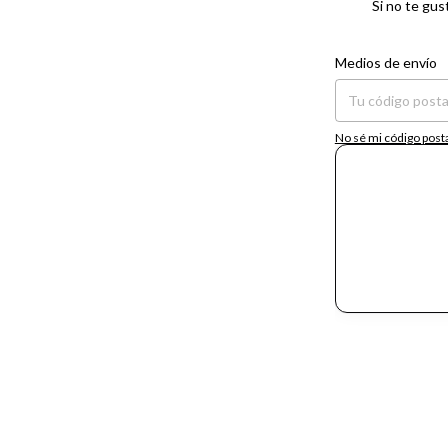
Si no te gus
Entregas para el CP:
Medios de envío
No sé mi código post