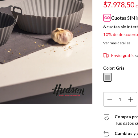
$7.978,50
Cuotas SIN i
6
cuotas sin inter
10% de descuent
Ver más detalles
Envío gratis
s
Color:
Gris
Compra pr
Tus datos c
Cambios y 