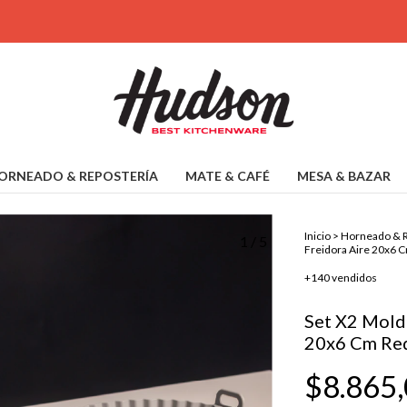
ORNEADO & REPOSTERÍA
MATE & CAFÉ
MESA & BAZAR
Inicio
>
Horneado & R
1
/
5
Freidora Aire 20x6 
+140 vendidos
Set X2 Molde
20x6 Cm Re
$8.865