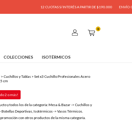
12 CUOTAS S/ INTERÉS A PARTIR DE $190.000
ENVÍO GRATIS A P
0
COLECCIONES
ISOTÉRMICOS
r
>
Cuchillos y Tablas
>
Set x3 Cuchillo Profesionales Acero
15 cm
o 2 o más!
ucto y todos los de la categoría: Mesa & Bazar -> Cuchillos y
> Botellas Deportivas, Isotérmicos -> Vasos Térmicos.
promoción con otros productos de la misma categoría.