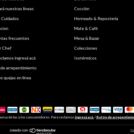
á nuestras líneas
Cocción
y Cuidados
Horneado & Repostería
acion
Mate & Café
ntas frecuentes
Mesa & Bazar
r Chef
Colecciones
eclamos ingresá acá
Isotérmicos
de arrepentimiento
e quejas en línea
ensa de las y los consumidores. Para reclamos
ingresá acá.
/
Botón de arrepentimi
Co