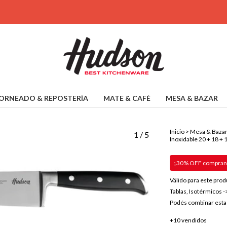
ORNEADO & REPOSTERÍA
MATE & CAFÉ
MESA & BAZAR
Inicio
>
Mesa & Baza
1
/
5
Inoxidable 20 + 18 + 
¡30% OFF comprand
Válido para este prod
Tablas, Isotérmicos -
Podés combinar esta 
+10 vendidos