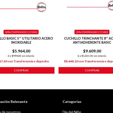
30%
COMPRANDO 2 O MÁS
30%
COMPRANDO 2 O MÁS
LLO BASIC 5'' UTILITARIO ACERO
CUCHILLO TRINCHANTE 8'' A
INOXIDABLE
ANTIADHERENTE BASIC
$5.964,00
$9.609,00
6
x
$994,00
sin interés
6
x
$1.601,50
sin interés
67,60
con
Transferencia o depósito
$8.648,10
con
Transferencia o dep
COMPRAR
COMPRAR
mación Relevante
Categorías
 de nosotros
Dia del Niño