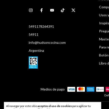
Compar
Usos 
Inspir
5491178264391
Pregu
54911
Maste
info@hudsoncocina.com
Para r
Argentina
Botón 
Libro d
Medios de pago
Def
Al navegar por este sitio
aceptás el uso de cookies
para agilizar tu
Developed by
Index®