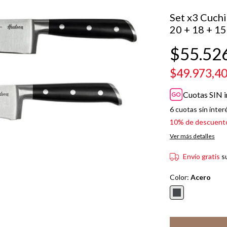
Set x3 Cuchi
20 + 18 + 1
$55.52
$49.973,4
Cuotas SIN i
6
cuotas sin inter
10% de descuent
Ver más detalles
Envío gratis
s
Color:
Acero