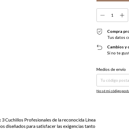
Compra pr
Tus datos c
Cambios y 
Si no te gus
Entregas para el CP:
Medios de envío
No sé mi código post
x 3 Cuchillos Profesionales de la reconocida Línea
los diseñados para satisfacer las exigencias tanto