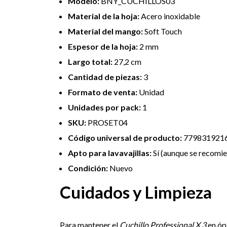
Modelo:
BNY_CUCHILLOS03
Material de la hoja:
Acero inoxidable
Material del mango:
Soft Touch
Espesor de la hoja:
2 mm
Largo total:
27,2 cm
Cantidad de piezas:
3
Formato de venta:
Unidad
Unidades por pack:
1
SKU:
PROSET04
Código universal de producto:
779831921
Apto para lavavajillas:
Sí (aunque se recomie
Condición:
Nuevo
Cuidados y Limpieza
Para mantener el
Cuchillo Professional X 3
en óp