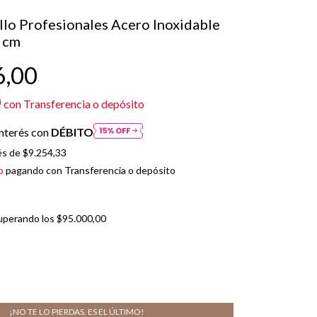
llo Profesionales Acero Inoxidable
5 cm
6,00
0
con
Transferencia o depósito
nterés con
DÉBITO
és de
$9.254,33
o
pagando con Transferencia o depósito
uperando los
$95.000,00
¡NO TE LO PIERDAS, ES EL ÚLTIMO!