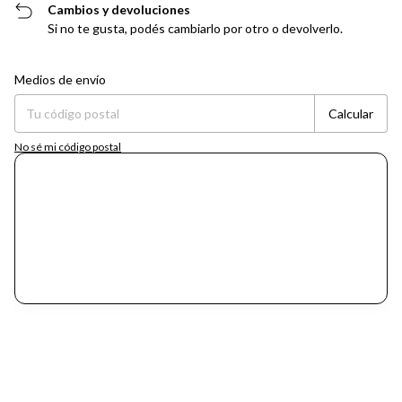
Cambios y devoluciones
Si no te gusta, podés cambiarlo por otro o devolverlo.
Entregas para el CP:
Cambiar CP
Medios de envío
Calcular
No sé mi código postal