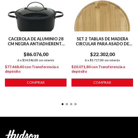
CACEROLA DE ALUMINIO 28
SET 2 TABLAS DE MADERA
CM NEGRA ANTIADHERENTE
CIRCULAR PARA ASADO DE
TOTAL BLACK
26CM
$86.076,00
$22.302,00
6
x
$14.346,00
sin interés
6
x
$3.717,00
sin interés
$77.468,40
con
Transferencia o
$20.071,80
con
Transferencia o
depósito
depósito
COMPRAR