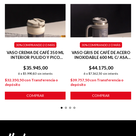
30%
COMPRANDO 2 O MÁS
30%
COMPRANDO 2 O MÁS
VASO CREMA DE CAFÉ 350 ML
VASO GRIS DE CAFÉ DE ACERO
INTERIOR PULIDO Y PICO
INOXIDABLE 600 ML C/ ASA
ANTIDERRAME
PLÁSTICA
$35.945,00
$44.175,00
6
x
$5.990,83
sin interés
6
x
$7.362,50
sin interés
$32.350,50
con
Transferencia o
$39.757,50
con
Transferencia o
depósito
depósito
COMPRAR
COMPRAR