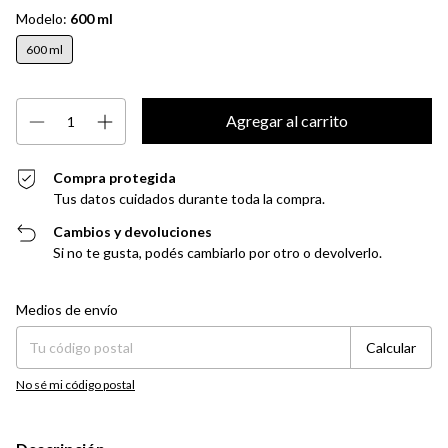
Modelo:
600 ml
600 ml
Compra protegida
Tus datos cuidados durante toda la compra.
Cambios y devoluciones
Si no te gusta, podés cambiarlo por otro o devolverlo.
Entregas para el CP:
Cambiar CP
Medios de envío
Calcular
No sé mi código postal