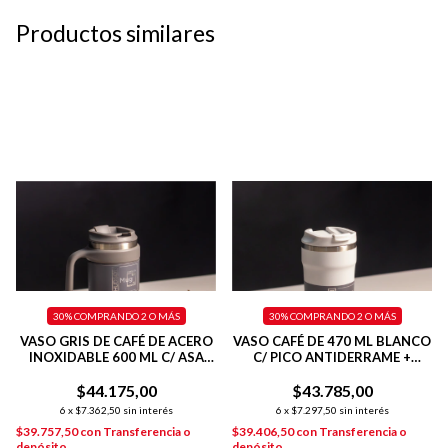
Productos similares
30%
COMPRANDO 2 O MÁS
30%
COMPRANDO 2 O MÁS
VASO GRIS DE CAFÉ DE ACERO
VASO CAFÉ DE 470 ML BLANCO
INOXIDABLE 600 ML C/ ASA
C/ PICO ANTIDERRAME +
PLÁSTICA
INTERIOR PULIDO + TAPA
$44.175,00
$43.785,00
HERMÉTICA
6
x
$7.362,50
sin interés
6
x
$7.297,50
sin interés
$39.757,50
con
Transferencia o
$39.406,50
con
Transferencia o
depósito
depósito