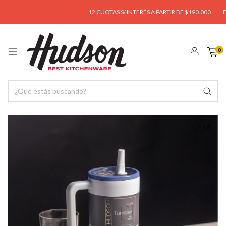
12 CUOTAS S/ INTERÉS A PARTIR DE $190.000
ENVÍ
0
1
/
6