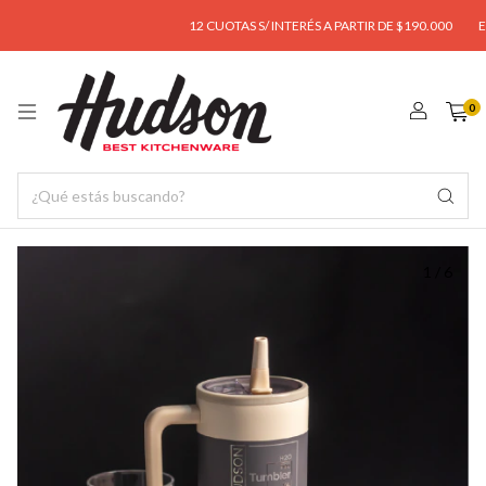
12 CUOTAS S/ INTERÉS A PARTIR DE $190.000
ENVÍO
0
1
/
6