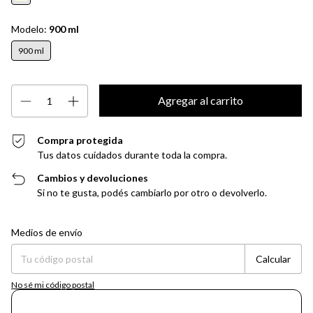
Modelo:
900 ml
900 ml
Compra protegida
Tus datos cuidados durante toda la compra.
Cambios y devoluciones
Si no te gusta, podés cambiarlo por otro o devolverlo.
Entregas para el CP:
Cambiar CP
Medios de envío
Calcular
No sé mi código postal