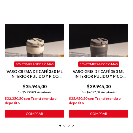
30%
COMPRANDO 2 O MÁS
30%
COMPRANDO 2 O MÁS
VASO CREMA DE CAFÉ 350 ML
VASO GRIS DE CAFÉ 350 ML
INTERIOR PULIDO Y PICO
INTERIOR PULIDO Y PICO
ANTIDERRAME
ANTIDERRAME
$35.945,00
$39.945,00
6
x
$5.990,83
sin interés
6
x
$6.657,50
sin interés
$32.350,50
con
Transferencia o
$35.950,50
con
Transferencia o
depósito
depósito
COMPRAR
COMPRAR