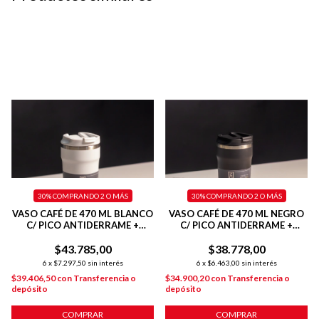
30%
COMPRANDO 2 O MÁS
30%
COMPRANDO 2 O MÁS
VASO CAFÉ DE 470 ML BLANCO
VASO CAFÉ DE 470 ML NEGRO
C/ PICO ANTIDERRAME +
C/ PICO ANTIDERRAME +
INTERIOR PULIDO + TAPA
INTERIOR PULIDO + TAPA
$43.785,00
HERMÉTICA
$38.778,00
HERMÉTICA
6
x
$7.297,50
sin interés
6
x
$6.463,00
sin interés
$39.406,50
con
Transferencia o
$34.900,20
con
Transferencia o
depósito
depósito
COMPRAR
COMPRAR