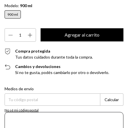
Modelo:
900 ml
900 ml
Compra protegida
Tus datos cuidados durante toda la compra.
Cambios y devoluciones
Si no te gusta, podés cambiarlo por otro o devolverlo.
Entregas para el CP:
Cambiar CP
Medios de envío
Calcular
No sé mi código postal