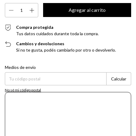
Compra protegida
Tus datos cuidados durante toda la compra.
Cambios y devoluciones
Si no te gusta, podés cambiarlo por otro o devolverlo.
Entregas para el CP:
Cambiar CP
Medios de envío
Calcular
No sé mi código postal