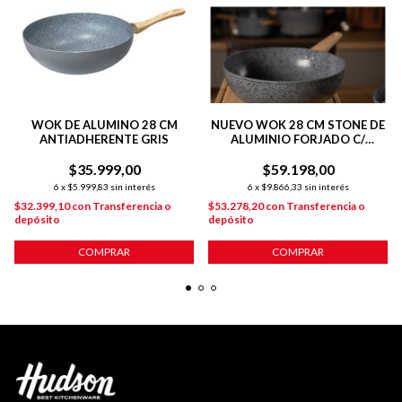
WOK DE ALUMINO 28 CM
NUEVO WOK 28 CM STONE DE
ANTIADHERENTE GRIS
ALUMINIO FORJADO C/
ANTIADHERENTE P/
$35.999,00
$59.198,00
INDUCCIÓN
6
x
$5.999,83
sin interés
6
x
$9.866,33
sin interés
$32.399,10
con
Transferencia o
$53.278,20
con
Transferencia o
depósito
depósito
COMPRAR
COMPRAR