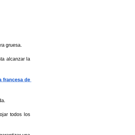
ura gruesa.
a alcanzar la 
a francesa de 
da.
jar todos los 