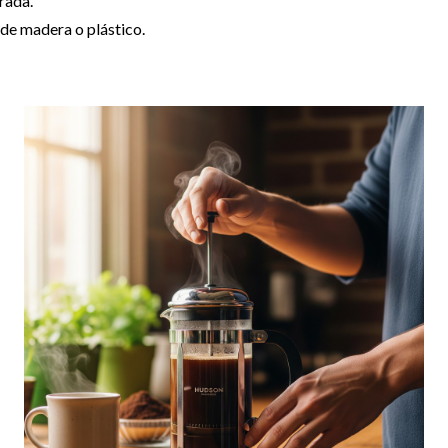
rada​.
de madera o plástico​.