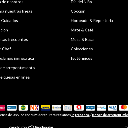
 de nosotros
Dia del Niño
á nuestras líneas
Cocción
y Cuidados
Horneado & Repostería
acion
Mate & Café
ntas frecuentes
Mesa & Bazar
r Chef
Colecciones
eclamos ingresá acá
Isotérmicos
de arrepentimiento
e quejas en línea
ensa de las y los consumidores. Para reclamos
ingresá acá.
/
Botón de arrepentimi
Co