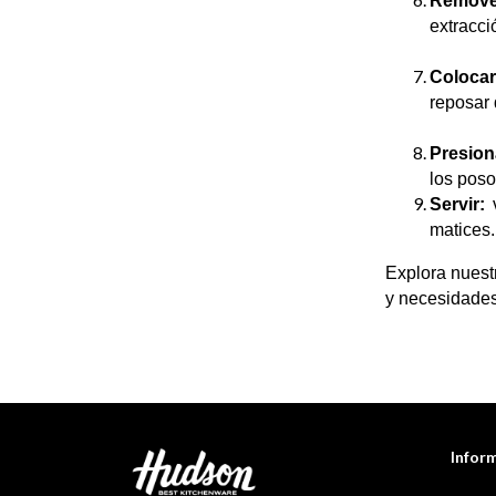
Remover
extracci
Colocar 
reposar 
Presion
los poso
Servir:
v
matices.​
Explora nuest
y necesidades
Infor