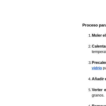
Proceso para
Moler el
Calenta
temperat
Precalen
vidrio
 p
Añadir e
Verter 
granos.