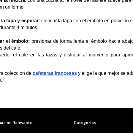
 la mezcla:
 con una cuchara, remover de manera suave para g
ón uniforme.​
la tapa y esperar:
 colocar la tapa con el émbolo en posición su
durante 4 minutos. 
ar el émbolo:
 presionar de forma lenta el émbolo hacia abajo
s del café. 
erter el café en las tazas y disfrutar al momento para apre
ra colección de 
cafeteras francesas
 y elige la que mejor se ada
.
mación Relevante
Categorías