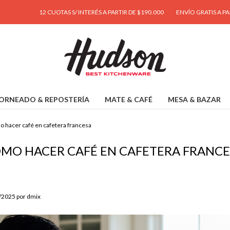
12 CUOTAS S/ INTERÉS A PARTIR DE $190.000
ENVÍO GRATIS A PARTIR DE $95
ORNEADO & REPOSTERÍA
MATE & CAFÉ
MESA & BAZAR
 hacer café en cafetera francesa
MO HACER CAFÉ EN CAFETERA FRANCE
8/2025 por dmix