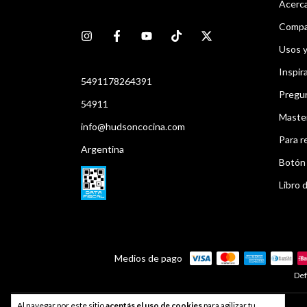
Acerca
Compar
Usos 
Inspir
5491178264391
Pregu
54911
Maste
info@hudsoncocina.com
Para r
Argentina
Botón 
Libro d
Medios de pago
Def
Al navegar por este sitio
aceptás el uso de cookies
para agilizar tu
Developed by
Index®