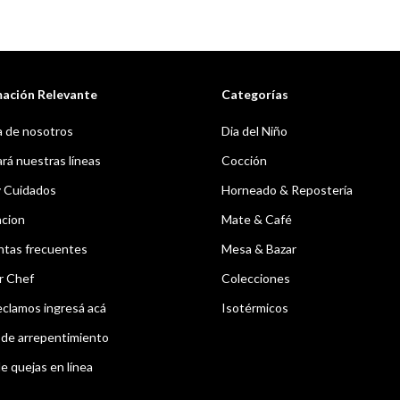
mación Relevante
Categorías
 de nosotros
Dia del Niño
á nuestras líneas
Cocción
y Cuidados
Horneado & Repostería
acion
Mate & Café
ntas frecuentes
Mesa & Bazar
r Chef
Colecciones
eclamos ingresá acá
Isotérmicos
de arrepentimiento
e quejas en línea