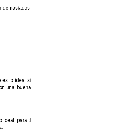
n demasiados 
es lo ideal si 
por una buena 
 ideal  para ti 
o.