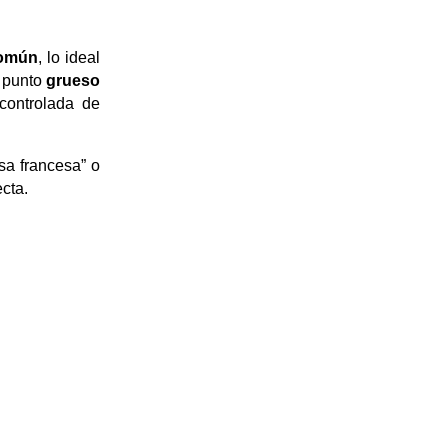
común
, lo ideal 
 punto 
grueso 
controlada de 
a francesa” o 
ecta.