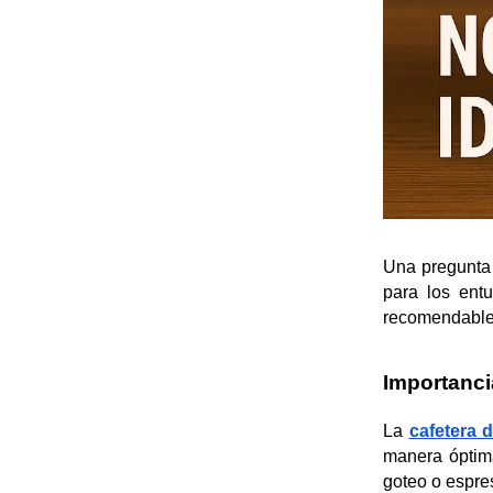
Una pregunta 
para los ent
recomendabl
Importanci
La 
cafetera 
manera óptima
goteo o espre