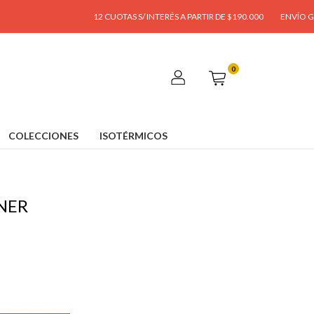
12 CUOTAS S/ INTERÉS A PARTIR DE $190.000
ENVÍO GRATIS A PAR
0
COLECCIONES
ISOTÉRMICOS
ONER