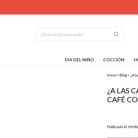
DIA DEL NIÑO
COCCIÓN
H
Inicio
>
Blog
>
¿A l
¿A LAS 
CAFÉ C
Publicado el 19/0