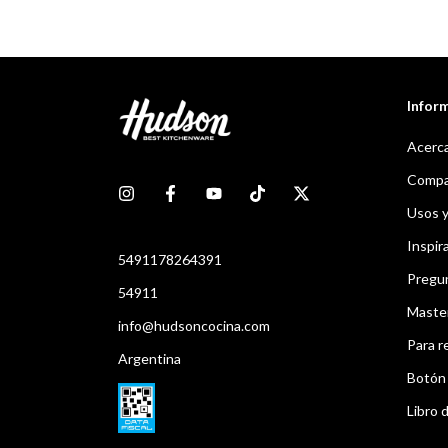
Infor
Acerca
Compar
Usos 
Inspir
5491178264391
Pregu
54911
Maste
info@hudsoncocina.com
Para r
Argentina
Botón 
Libro d