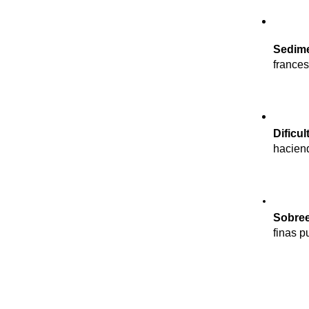
Sedime
frances
Dificu
haciend
Sobree
finas p