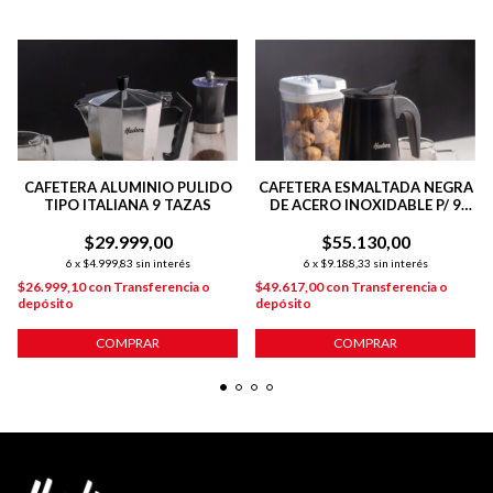
CAFETERA ALUMINIO PULIDO
CAFETERA ESMALTADA NEGRA
TIPO ITALIANA 9 TAZAS
DE ACERO INOXIDABLE P/ 9
POCILLOS
$29.999,00
$55.130,00
6
x
$4.999,83
sin interés
6
x
$9.188,33
sin interés
$26.999,10
con
Transferencia o
$49.617,00
con
Transferencia o
depósito
depósito
COMPRAR
COMPRAR