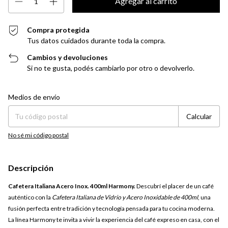
Compra protegida
Tus datos cuidados durante toda la compra.
Cambios y devoluciones
Si no te gusta, podés cambiarlo por otro o devolverlo.
Entregas para el CP:
Cambiar CP
Medios de envío
Calcular
No sé mi código postal
Descripción
Cafetera Italiana Acero Inox. 400ml Harmony.
Descubrí el placer de un café
auténtico con la
Cafetera Italiana de Vidrio y Acero Inoxidable de 400ml
, una
fusión perfecta entre tradición y tecnología pensada para tu cocina moderna.
La línea Harmony te invita a vivir la experiencia del café expreso en casa, con el