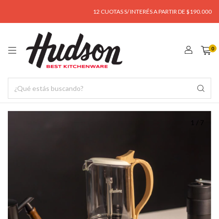
12 CUOTAS S/ INTERÉS A PARTIR DE $190.000
EN
0
1
/
7