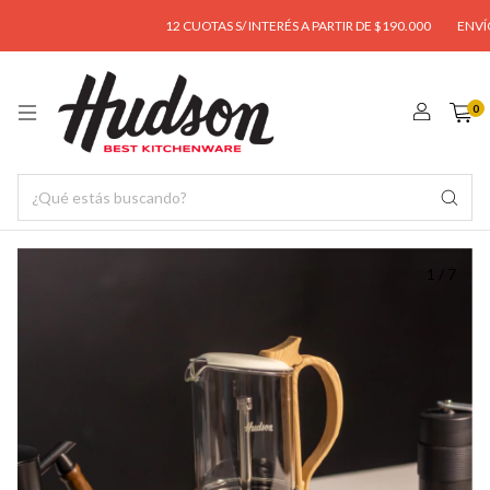
12 CUOTAS S/ INTERÉS A PARTIR DE $190.000
ENVÍO GR
0
1
/
7