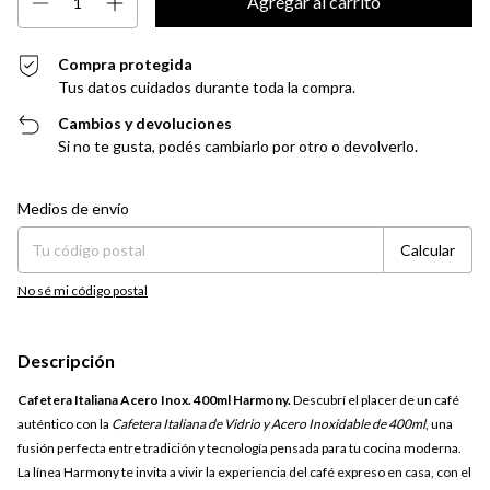
Compra protegida
Tus datos cuidados durante toda la compra.
Cambios y devoluciones
Si no te gusta, podés cambiarlo por otro o devolverlo.
Entregas para el CP:
Cambiar CP
Medios de envío
Calcular
No sé mi código postal
Descripción
Cafetera Italiana Acero Inox. 400ml Harmony.
Descubrí el placer de un café
auténtico con la
Cafetera Italiana de Vidrio y Acero Inoxidable de 400ml
, una
fusión perfecta entre tradición y tecnología pensada para tu cocina moderna.
La línea Harmony te invita a vivir la experiencia del café expreso en casa, con el