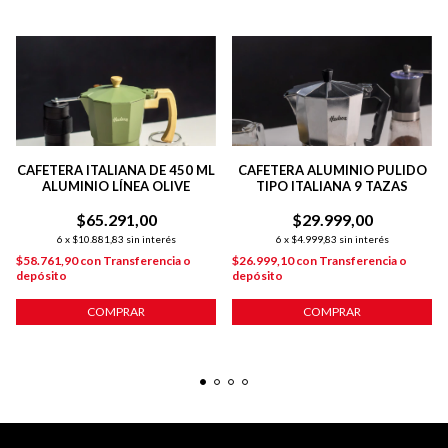
CAFETERA ITALIANA DE 450 ML
CAFETERA ALUMINIO PULIDO
ALUMINIO LÍNEA OLIVE
TIPO ITALIANA 9 TAZAS
$65.291,00
$29.999,00
6
x
$10.881,83
sin interés
6
x
$4.999,83
sin interés
$58.761,90
con
Transferencia o
$26.999,10
con
Transferencia o
depósito
depósito
COMPRAR
COMPRAR