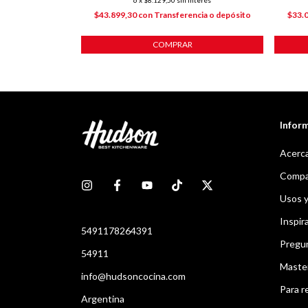
ncia o depósito
$43.899,30
con
Transferencia o depósito
$33.
COMPRAR
Infor
Acerca
Compar
Usos 
Inspir
5491178264391
Pregu
54911
Maste
info@hudsoncocina.com
Para r
Argentina