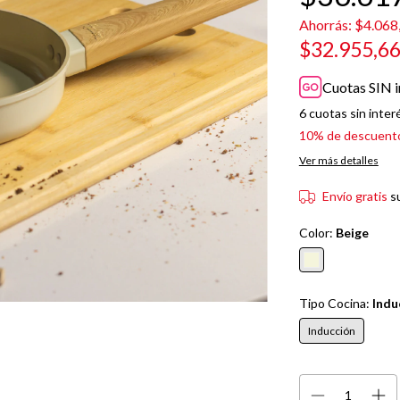
Ahorrás:
$4.068
$32.955,6
Cuotas SIN i
6
cuotas sin inter
10% de descuent
Ver más detalles
Envío gratis
s
Color:
Beige
Tipo Cocina:
Indu
Inducción