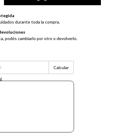
otegida
uidados durante toda la compra.
devoluciones
ta, podés cambiarlo por otro o devolverlo.
Cambiar CP
Calcular
al