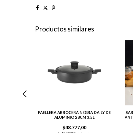
Productos similares
DE 24 CM CON
PAELLERA ARROCERA NEGRA DAILY DE
SAR
 OLIVE 1.4 L
ALUMINIO 28CM 3.5L
ANT
00
$48.777,00
nterés
6
x
$8.129,50
sin interés