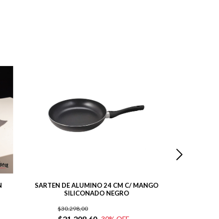
N
SARTEN DE ALUMINO 24 CM C/ MANGO
SARTÉN DE A
SILICONADO NEGRO
ANTIADHERE
$30.298,00
$
$21.208,60
30
% OFF
6
x
$4