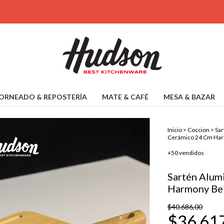
ORNEADO & REPOSTERÍA
MATE & CAFÉ
MESA & BAZAR
Inicio
>
Coccion
>
Sar
1
/
4
Cerámico 24 Cm Har
+50 vendidos
Sartén Alum
Harmony Be
$40.686,00
$36.61