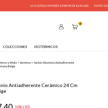
12 CUOTAS S/ INTERÉS A PARTIR DE $190.000
ENVÍO GRATIS A PART
0
COLECCIONES
ISOTÉRMICOS
tenes y Woks
>
Sartenes
>
Sartén Aluminio Antiadherente
mony Beige
inio Antiadherente Cerámico 24 Cm
ige
7,40
10
% OFF