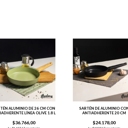
TÉN ALUMINIO DE 26 CM CON
SARTÉN DE ALUMINIO CO
IADHERENTE LÍNEA OLIVE 1.8 L
ANTIADHERENTE 20 CM
$36.766,00
$24.178,00
6
x
$6.127,67
sin interés
6
x
$4.029,67
sin interés