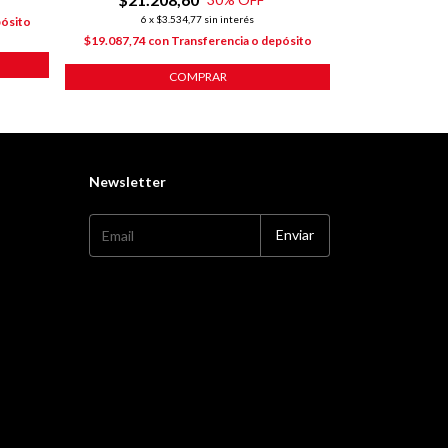
6
x
$3.534,77
sin interés
pósito
$24.718,50
co
$19.087,74
con
Transferencia o depósito
COMPRAR
Newsletter