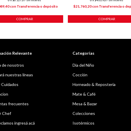
089,40
con
Transferencia o depósito
$21.760,20
con
Transferencia o de
COMPRAR
COMPRAR
mación Relevante
Categorías
 de nosotros
Dia del Niño
á nuestras líneas
Cocción
y Cuidados
Horneado & Repostería
acion
Mate & Café
ntas frecuentes
Mesa & Bazar
r Chef
Colecciones
eclamos ingresá acá
Isotérmicos