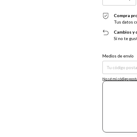
Compra pr
Tus datos c
Cambios y 
Si no te gus
Entregas para el CP:
Medios de envío
No sé mi código post