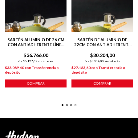
SARTÉN ALUMINIO DE 26 CM
SARTÉN DE ALUMINIO DE
CON ANTIADHERENTE LÍNEA
22CM CON ANTIADHERENTE
OLIVE 1.8 L
LÍNEA OLIVE 1.3 L
$36.766,00
$30.204,00
6
x
$6.127,67
sin interés
6
x
$5.034,00
sin interés
$33.089,40
con
Transferencia o
$27.183,60
con
Transferencia o
depósito
depósito
COMPRAR
COMPRAR