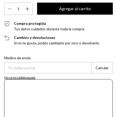
Compra protegida
Tus datos cuidados durante toda la compra.
Cambios y devoluciones
Si no te gusta, podés cambiarlo por otro o devolverlo.
Entregas para el CP:
Cambiar CP
Medios de envío
Calcular
No sé mi código postal