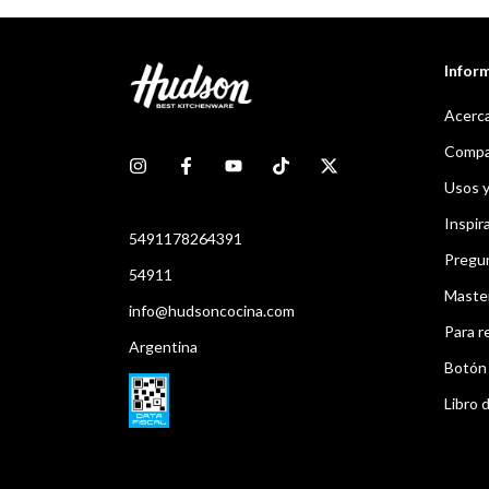
Infor
Acerca
Compar
Usos 
Inspir
5491178264391
Pregu
54911
Maste
info@hudsoncocina.com
Para r
Argentina
Botón 
Libro d