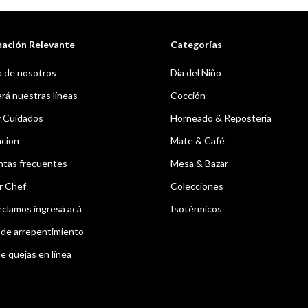
mación Relevante
Categorías
 de nosotros
Dia del Niño
á nuestras líneas
Cocción
y Cuidados
Horneado & Repostería
acion
Mate & Café
ntas frecuentes
Mesa & Bazar
r Chef
Colecciones
eclamos ingresá acá
Isotérmicos
de arrepentimiento
e quejas en línea