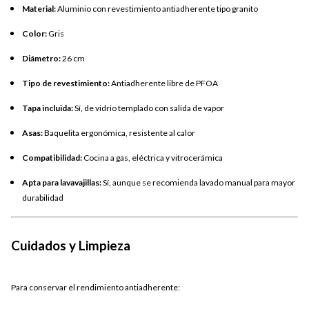
Material:
Aluminio con revestimiento antiadherente tipo granito
Color:
Gris
Diámetro:
26 cm
Tipo de revestimiento:
Antiadherente libre de PFOA
Tapa incluida:
Sí, de vidrio templado con salida de vapor
Asas:
Baquelita ergonómica, resistente al calor
Compatibilidad:
Cocina a gas, eléctrica y vitrocerámica
Apta para lavavajillas:
Sí, aunque se recomienda lavado manual para mayor
durabilidad
Cuidados y Limpieza
Para conservar el rendimiento antiadherente: