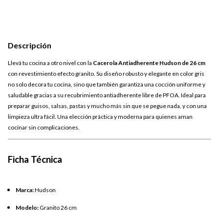
Descripción
Llevá tu cocina a otro nivel con la
Cacerola Antiadherente Hudson de 26 cm
con revestimiento efecto granito. Su diseño robusto y elegante en color gris
no solo decora tu cocina, sino que también garantiza una cocción uniforme y
saludable gracias a su recubrimiento antiadherente libre de PFOA. Ideal para
preparar guisos, salsas, pastas y mucho más sin que se pegue nada, y con una
limpieza ultra fácil. Una elección práctica y moderna para quienes aman
cocinar sin complicaciones.
Ficha Técnica
Marca:
Hudson
Modelo:
Granito 26 cm