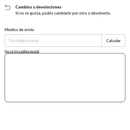
Cambios y devoluciones
Si no te gusta, podés cambiarlo por otro o devolverlo.
Entregas para el CP:
Cambiar CP
Medios de envío
Calcular
No sé mi código postal