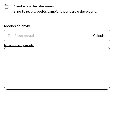
Cambios y devoluciones
Si no te gusta, podés cambiarlo por otro o devolverlo.
Entregas para el CP:
Cambiar CP
Medios de envío
Calcular
No sé mi código postal