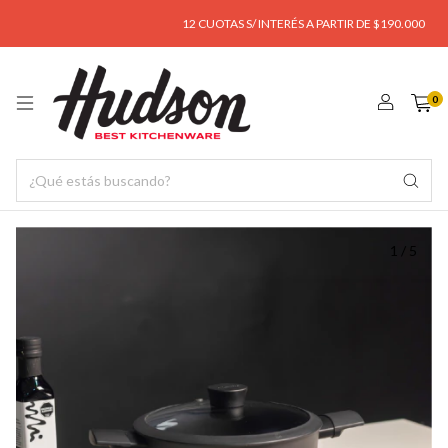
12 CUOTAS S/ INTERÉS A PARTIR DE $190.000
ENV
0
1
/
5