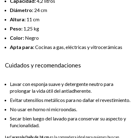
Capacidad:
4,2 litros
Diámetro:
24 cm
Altura:
11 cm
Peso:
1,25 kg
Color:
Negro
Apta para:
Cocinas a gas, eléctricas y vitrocerámicas
Cuidados y recomendaciones
Lavar con esponja suave y detergente neutro para
prolongar la vida útil del antiadherente.
Evitar utensilios metálicos para no dañar el revestimiento.
No usar en horno ni microondas.
Secar bien luego del lavado para conservar su aspecto y
funcionalidad.
La Cacerola Daily de 24 cm
es la compañera ideal para quienes buscan