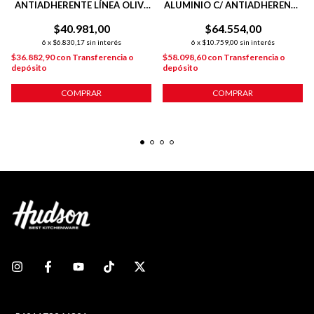
ANTIADHERENTE LÍNEA OLIVE
ALUMINIO C/ ANTIADHERENTE
1.9 L
28 CM DAILY
$40.981,00
$64.554,00
6
x
$6.830,17
sin interés
6
x
$10.759,00
sin interés
$36.882,90
con
Transferencia o
$58.098,60
con
Transferencia o
depósito
depósito
COMPRAR
COMPRAR