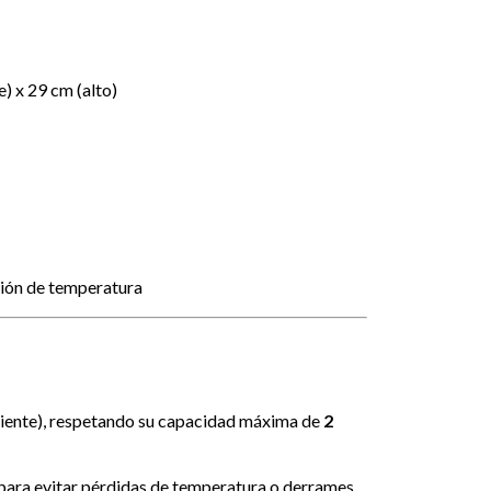
) x 29 cm (alto)
ión de temperatura
caliente), respetando su capacidad máxima de
2
para evitar pérdidas de temperatura o derrames.