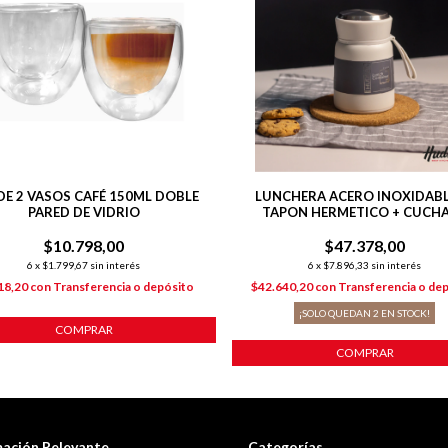
DE 2 VASOS CAFÉ 150ML DOBLE
LUNCHERA ACERO INOXIDABL
PARED DE VIDRIO
TAPON HERMETICO + CUCH
$10.798,00
$47.378,00
6
x
$1.799,67
sin interés
6
x
$7.896,33
sin interés
18,20
con
Transferencia o depósito
$42.640,20
con
Transferencia o de
¡SOLO QUEDAN
2
EN STOCK!
COMPRAR
COMPRAR
mación Relevante
Categorías