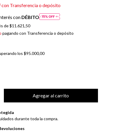
0
con
Transferencia o depósito
nterés con
DÉBITO
és de
$11.621,50
o
pagando con Transferencia o depósito
uperando los
$95.000,00
otegida
uidados durante toda la compra.
devoluciones