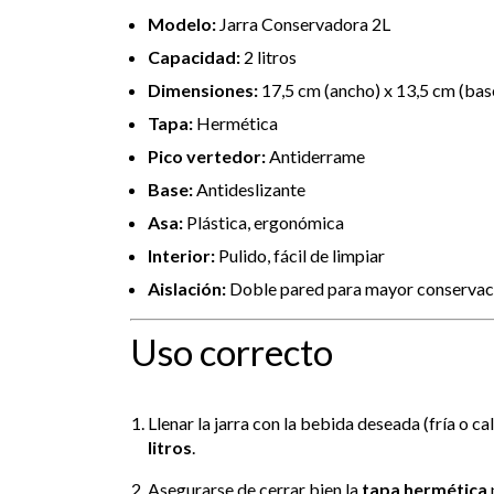
Modelo:
Jarra Conservadora 2L
Capacidad:
2 litros
Dimensiones:
17,5 cm (ancho) x 13,5 cm (base
Tapa:
Hermética
Pico vertedor:
Antiderrame
Base:
Antideslizante
Asa:
Plástica, ergonómica
Interior:
Pulido, fácil de limpiar
Aislación:
Doble pared para mayor conservac
Uso correcto
Llenar la jarra con la bebida deseada (fría o 
litros
.
Asegurarse de cerrar bien la
tapa hermética