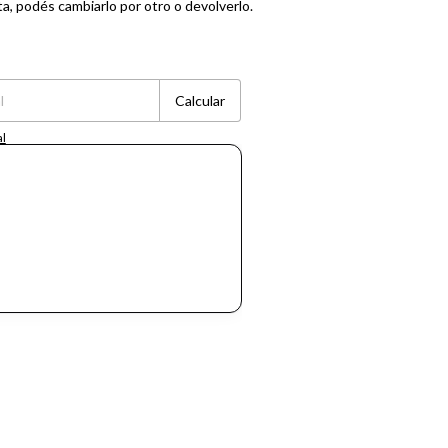
ta, podés cambiarlo por otro o devolverlo.
Cambiar CP
Calcular
al