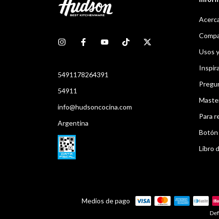
Acerca
Compar
Usos 
Inspir
5491178264391
Pregu
54911
Maste
info@hudsoncocina.com
Para r
Argentina
Botón 
Libro d
Medios de pago
Def