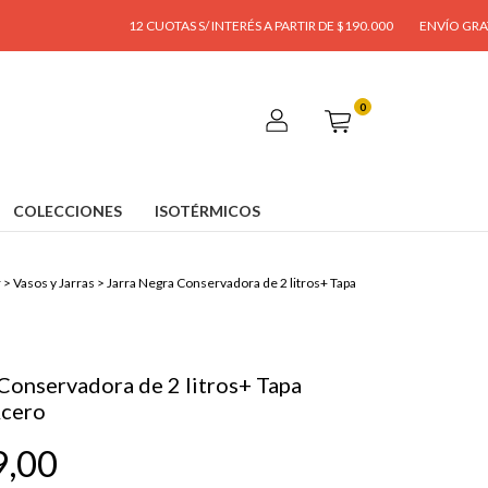
12 CUOTAS S/ INTERÉS A PARTIR DE $190.000
ENVÍO GRATIS A PARTI
0
COLECCIONES
ISOTÉRMICOS
r
>
Vasos y Jarras
>
Jarra Negra Conservadora de 2 litros+ Tapa
Conservadora de 2 litros+ Tapa
Acero
9,00