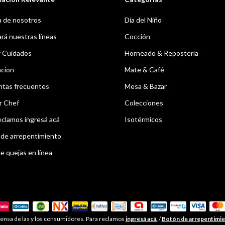
 de nosotros
Dia del Niño
á nuestras líneas
Cocción
y Cuidados
Horneado & Repostería
acion
Mate & Café
ntas frecuentes
Mesa & Bazar
r Chef
Colecciones
eclamos ingresá acá
Isotérmicos
de arrepentimiento
e quejas en línea
ensa de las y los consumidores. Para reclamos
ingresá acá.
/
Botón de arrepentimi