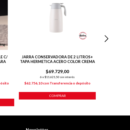
E C/
JARRA CONSERVADORA DE 2 LITROS+
SET 6 VASOS 
ARA
TAPA HERMETICA ACERO COLOR CREMA
ASA D
$69.729,00
$
6
x
$11.621,50
sin interés
6
x
$6
pósito
$62.756,10
con
Transferencia o depósito
$36.082,80
co
COMPRAR
Newsletter