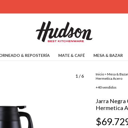
ORNEADO & REPOSTERÍA
MATE & CAFÉ
MESA & BAZAR
Inicio
>
Mesa & Baza
1
/
6
Hermetica Acero
+40 vendidos
Jarra Negra 
Hermetica 
$69.72