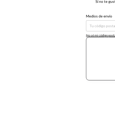
Si no te gus
Entregas para el CP:
Medios de envío
No sé mi código post