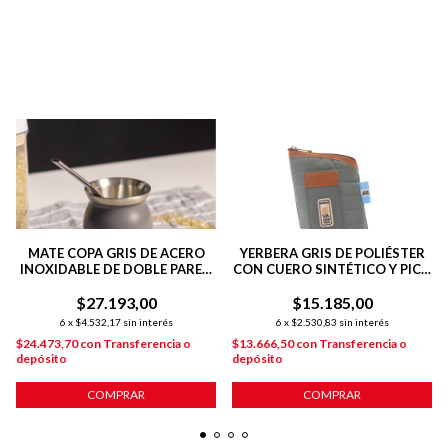
MATE COPA GRIS DE ACERO
YERBERA GRIS DE POLIÉSTER
INOXIDABLE DE DOBLE PARED
CON CUERO SINTÉTICO Y PICO
140 ML C/ BOMBILLA
VERTEDOR
$27.193,00
$15.185,00
6
x
$4.532,17
sin interés
6
x
$2.530,83
sin interés
$24.473,70
con
Transferencia o
$13.666,50
con
Transferencia o
depósito
depósito
COMPRAR
COMPRAR