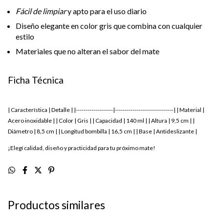
Fácil de limpiar
y apto para el uso diario
Diseño elegante en color gris que combina con cualquier
estilo
Materiales que no alteran el sabor del mate
Ficha Técnica
| Característica | Detalle | |-------------------|------------------------------| | Material |
Acero inoxidable | | Color | Gris | | Capacidad | 140 ml | | Altura | 9,5 cm | |
Diámetro | 8,5 cm | | Longitud bombilla | 16,5 cm | | Base | Antideslizante |
¡Elegí calidad, diseño y practicidad para tu próximo mate!
Productos similares