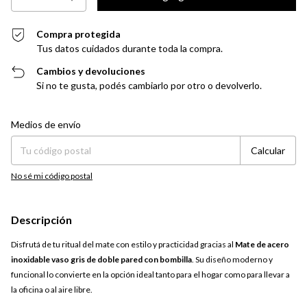
Compra protegida
Tus datos cuidados durante toda la compra.
Cambios y devoluciones
Si no te gusta, podés cambiarlo por otro o devolverlo.
Entregas para el CP:
Cambiar CP
Medios de envío
Calcular
No sé mi código postal
Descripción
Disfrutá de tu ritual del mate con estilo y practicidad gracias al
Mate de acero
inoxidable vaso gris de doble pared con bombilla
. Su diseño moderno y
funcional lo convierte en la opción ideal tanto para el hogar como para llevar a
la oficina o al aire libre.