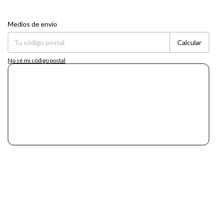
Entregas para el CP:
Cambiar CP
Medios de envío
Calcular
No sé mi código postal