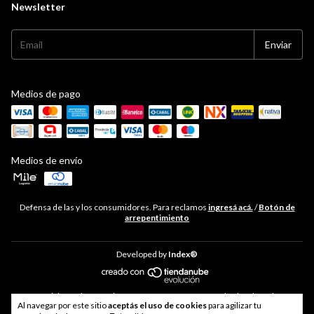
Newsletter
Medios de pago
Medios de envío
Defensa de las y los consumidores. Para reclamos
ingresá acá.
/
Botón de
arrepentimiento
Developed by
Index®
Copyright Hudson Cocina - 33711468469 - 2026. Todos los derechos
Al navegar por este sitio
aceptás el uso de cookies
para agilizar tu
reservados.