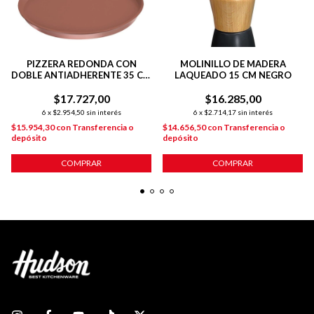
PIZZERA REDONDA CON
MOLINILLO DE MADERA
DOBLE ANTIADHERENTE 35 CM
LAQUEADO 15 CM NEGRO
COBRE
$17.727,00
$16.285,00
6
x
$2.954,50
sin interés
6
x
$2.714,17
sin interés
$15.954,30
con
Transferencia o
$14.656,50
con
Transferencia o
depósito
depósito
COMPRAR
COMPRAR