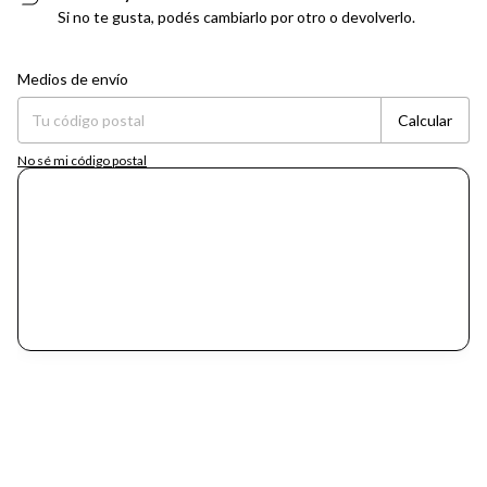
Si no te gusta, podés cambiarlo por otro o devolverlo.
Entregas para el CP:
Cambiar CP
Medios de envío
Calcular
No sé mi código postal