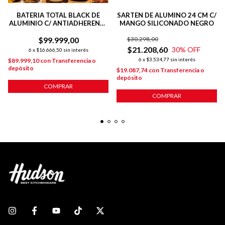
BATERIA TOTAL BLACK DE
SARTEN DE ALUMINO 24 CM C/
ALUMINIO C/ ANTIADHERENTE
MANGO SILICONADO NEGRO
INDUCCION 5 PIEZAS
$99.999,00
$30.298,00
$21.208,60
30
% OFF
6
x
$16.666,50
sin interés
6
x
$3.534,77
sin interés
$89.999,10
con
Transferencia o
depósito
$19.087,74
con
Transferencia o
depósito
COMPRAR
COMPRAR