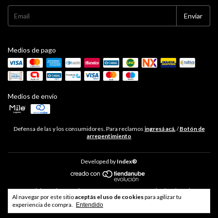
Medios de pago
Medios de envío
Defensa de las y los consumidores. Para reclamos
ingresá acá.
/
Botón de
arrepentimiento
Developed by
Index®
Copyright Hudson Cocina - 33711468469 - 2026. Todos los derechos
Al navegar por este sitio
aceptás el uso de cookies
para agilizar tu
reservados.
experiencia de compra.
Entendido