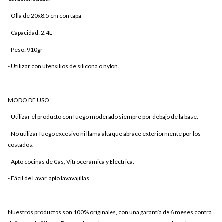
- Olla de 20x8.5 cm con tapa
- Capacidad: 2.4L
- Peso: 910gr
- Utilizar con utensilios de silicona o nylon.
MODO DE USO
- Utilizar el producto con fuego moderado siempre por debajo de la base.
- No utilizar fuego excesivo ni llama alta que abrace exteriormente por los
costados.
- Apto cocinas de Gas, Vitrocerámica y Eléctrica.
- Fácil de Lavar, apto lavavajillas
Nuestros productos son 100% originales, con una garantía de 6 meses contra