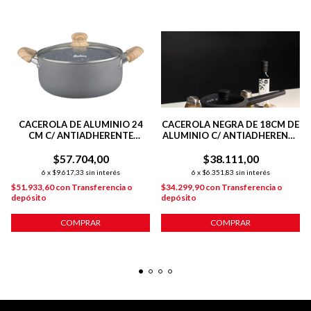
CACEROLA DE ALUMINIO 24
CACEROLA NEGRA DE 18CM DE
CM C/ ANTIADHERENTE
ALUMINIO C/ ANTIADHERENTE
GRANITO
Y MANGO DAILY
$57.704,00
$38.111,00
6
x
$9.617,33
sin interés
6
x
$6.351,83
sin interés
$51.933,60
con
Transferencia o
$34.299,90
con
Transferencia o
depósito
depósito
COMPRAR
COMPRAR