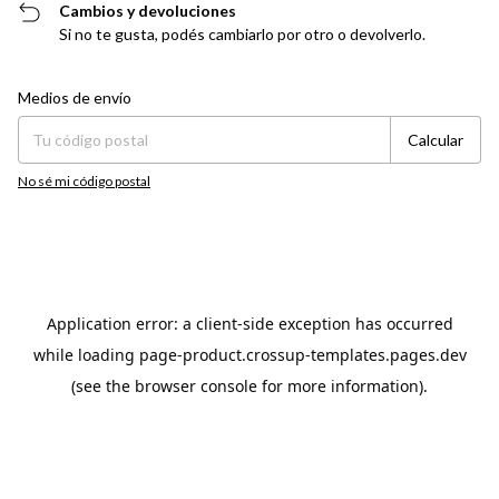
Cambios y devoluciones
Si no te gusta, podés cambiarlo por otro o devolverlo.
Entregas para el CP:
Cambiar CP
Medios de envío
Calcular
No sé mi código postal