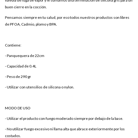
válvula de fuga de vapor y le sumamos una terminación de silicona gris para un
buen cierre en la cocción.
Pensamos siempre en tu salud, por eso todos nuestros productos son libres
de PFOA, Cadmio, plomo y BPA.
Contiene:
- Panquequera de 22cm
- Capacidad de 0.4L
- Peso de 290 gr
- Utilizar con utensilios de silicona o nylon.
MODO DE USO
- Utilizar el producto con fuego moderado siempre por debajo de la base.
- No utilizar fuego excesivo ni llama alta que abrace exteriormente por los
costados.