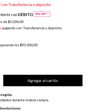
0
con
Transferencia o depósito
nterés con
DÉBITO
és de
$5.034,00
o
pagando con Transferencia o depósito
uperando los
$95.000,00
otegida
uidados durante toda la compra.
devoluciones