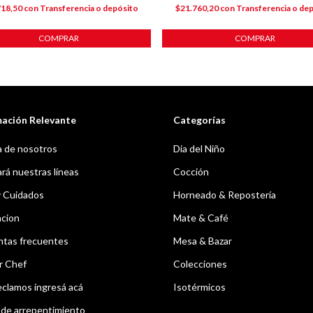
718,50
con
Transferencia o depósito
$21.760,20
con
Transferencia o de
COMPRAR
COMPRAR
mación Relevante
Categorías
 de nosotros
Dia del Niño
á nuestras líneas
Cocción
y Cuidados
Horneado & Repostería
acion
Mate & Café
ntas frecuentes
Mesa & Bazar
r Chef
Colecciones
eclamos ingresá acá
Isotérmicos
de arrepentimiento