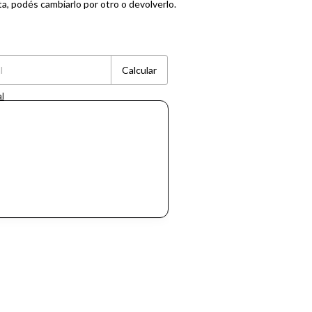
ta, podés cambiarlo por otro o devolverlo.
Cambiar CP
Calcular
al