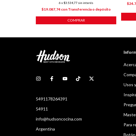
6
x
$3.534,77
sin interés
ncia o depósito
$24.
$19.087,74
con
Transferencia o depósito
COMPRAR
Infor
Acerca
Compar
Usos 
Inspir
5491178264391
Pregu
54911
Maste
info@hudsoncocina.com
Para r
Argentina
Botón 