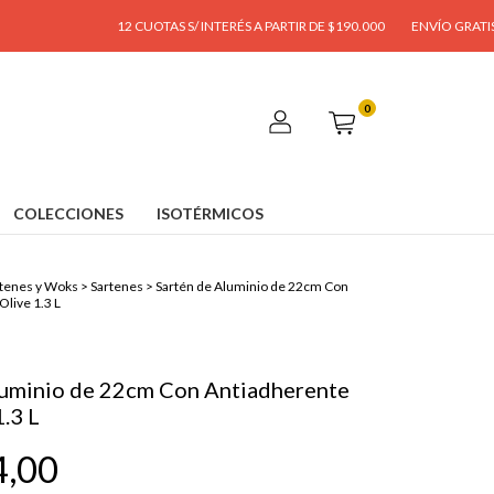
12 CUOTAS S/ INTERÉS A PARTIR DE $190.000
ENVÍO GRATIS A PARTIR D
0
COLECCIONES
ISOTÉRMICOS
tenes y Woks
>
Sartenes
>
Sartén de Aluminio de 22cm Con
Olive 1.3 L
luminio de 22cm Con Antiadherente
1.3 L
4,00