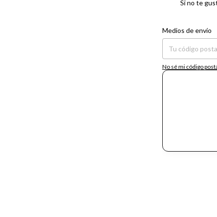
Si no te gus
Entregas para el CP:
Medios de envío
No sé mi código post