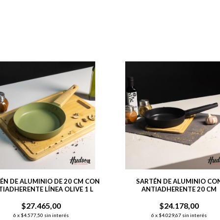
ÉN DE ALUMINIO DE 20 CM CON
SARTÉN DE ALUMINIO CO
IADHERENTE LÍNEA OLIVE 1 L
ANTIADHERENTE 20 CM
$27.465,00
$24.178,00
6
x
$4.577,50
sin interés
6
x
$4.029,67
sin interés