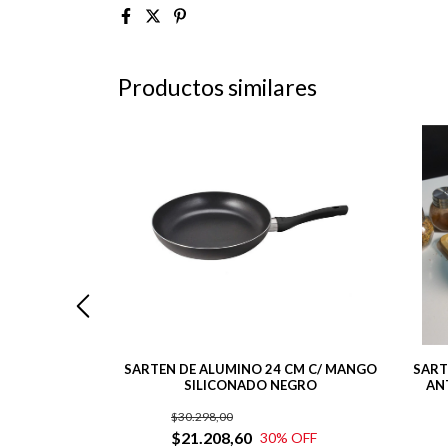
Productos similares
DE 24 CM CON
SARTEN DE ALUMINO 24 CM C/ MANGO
SART
 OLIVE 1.4 L
SILICONADO NEGRO
ANT
00
$30.298,00
$21.208,60
30
% OFF
nterés