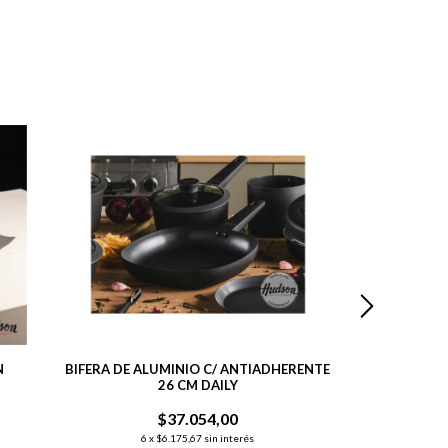
N
BIFERA DE ALUMINIO C/ ANTIADHERENTE
SARTÉN DAI
26 CM DAILY
ANTIA
$37.054,00
$
6
x
$6.175,67
sin interés
6
x
$5