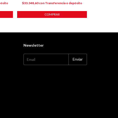
pósito
$33.348,60
con
Transferencia o depósito
$27.268,20
co
COMPRAR
Newsletter