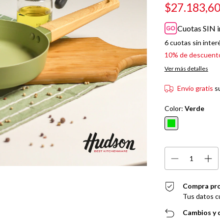
$27.183,6
Cuotas SIN i
6
cuotas sin inter
10% de descuent
Ver más detalles
Envío gratis
s
Color:
Verde
Compra pr
Tus datos c
Cambios y 