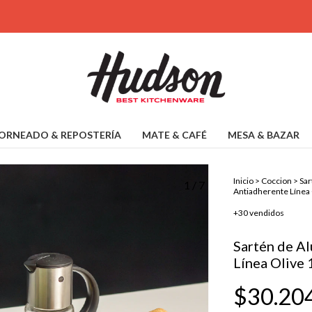
ORNEADO & REPOSTERÍA
MATE & CAFÉ
MESA & BAZAR
Inicio
>
Coccion
>
Sar
1
/
7
Antiadherente Línea 
+30 vendidos
Sartén de A
Línea Olive 
$30.20