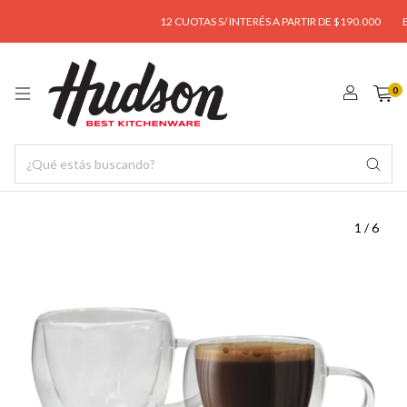
12 CUOTAS S/ INTERÉS A PARTIR DE $190.000
ENV
0
1
/
6