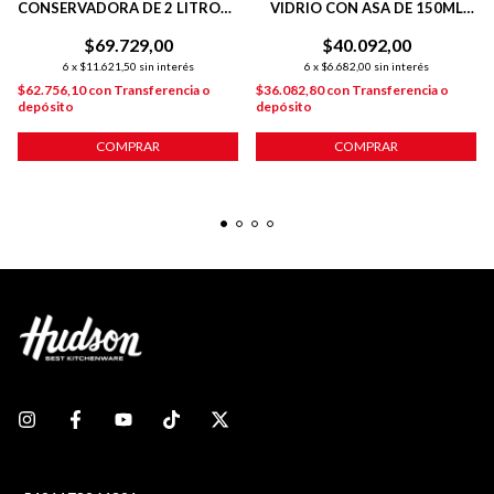
CONSERVADORA DE 2 LITROS+
VIDRIO CON ASA DE 150ML
TAPA HERMETICA ACERO
HUDSON
$69.729,00
$40.092,00
6
x
$11.621,50
sin interés
6
x
$6.682,00
sin interés
$62.756,10
con
Transferencia o
$36.082,80
con
Transferencia o
depósito
depósito
COMPRAR
COMPRAR