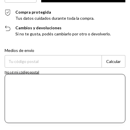
Compra protegida
Tus datos cuidados durante toda la compra.
Cambios y devoluciones
Si no te gusta, podés cambiarlo por otro o devolverlo.
Entregas para el CP:
Cambiar CP
Medios de envío
Calcular
No sé mi código postal