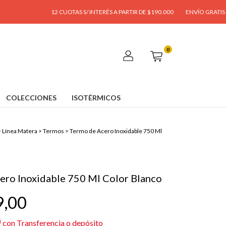
12 CUOTAS S/ INTERÉS A PARTIR DE $190.000
ENVÍO GRATIS A PARTIR
0
COLECCIONES
ISOTÉRMICOS
>
Línea Matera
>
Termos
>
Termo de Acero Inoxidable 750 Ml
ero Inoxidable 750 Ml Color Blanco
9,00
0
con
Transferencia o depósito