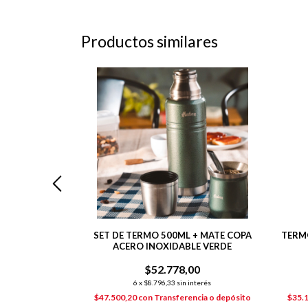
Productos similares
 DE ACERO
SET DE TERMO 500ML + MATE COPA
TERM
ADO PULIDO
ACERO INOXIDABLE VERDE
00
$52.778,00
nterés
6
x
$8.796,33
sin interés
ncia o depósito
$47.500,20
con
Transferencia o depósito
$35.