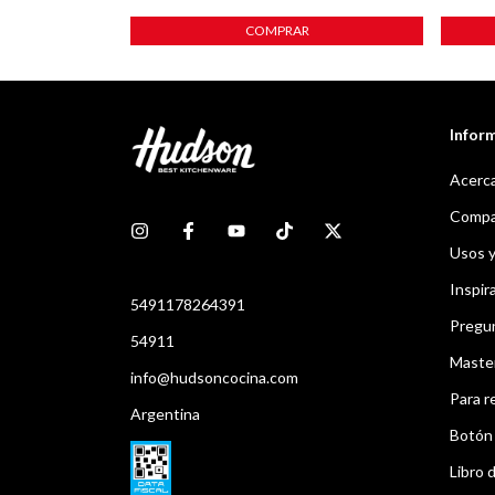
Infor
Acerca
Compar
Usos 
Inspir
5491178264391
Pregu
54911
Maste
info@hudsoncocina.com
Para r
Argentina
Botón 
Libro d