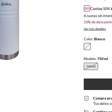
Cuotas SIN i
6
cuotas sin inter
10% de descuent
Ver más detalles
Color:
Blanco
Modelo:
750 ml
750 ml
Compra pr
Tus datos c
Cambios y 