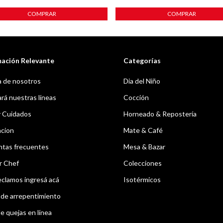
COMPRAR
COMPRAR
mación Relevante
Categorías
 de nosotros
Dia del Niño
á nuestras líneas
Cocción
y Cuidados
Horneado & Repostería
acion
Mate & Café
ntas frecuentes
Mesa & Bazar
r Chef
Colecciones
eclamos ingresá acá
Isotérmicos
de arrepentimiento
e quejas en línea