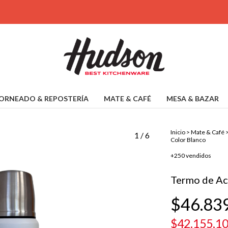
ORNEADO & REPOSTERÍA
MATE & CAFÉ
MESA & BAZAR
Inicio
>
Mate & Café
1
/
6
Color Blanco
+250 vendidos
Termo de Ac
$46.83
$42.155,1