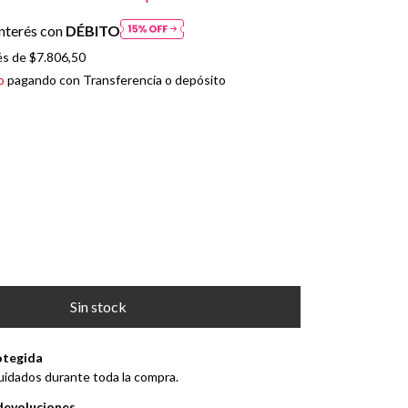
nterés con
DÉBITO
és de
$7.806,50
o
pagando con Transferencia o depósito
otegida
uidados durante toda la compra.
devoluciones