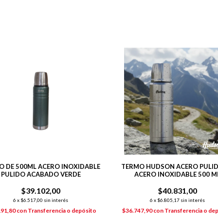
O DE 500ML ACERO INOXIDABLE
TERMO HUDSON ACERO PULID
PULIDO ACABADO VERDE
ACERO INOXIDABLE 500 M
$39.102,00
$40.831,00
6
x
$6.517,00
sin interés
6
x
$6.805,17
sin interés
191,80
con
Transferencia o depósito
$36.747,90
con
Transferencia o de