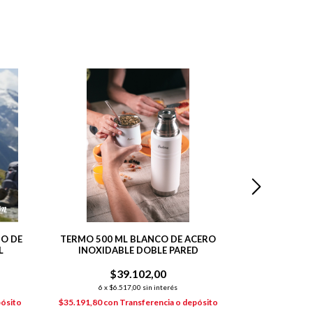
O DE
TERMO 500 ML BLANCO DE ACERO
TERMO DE 750
L
INOXIDABLE DOBLE PARED
ACABAD
$39.102,00
$
6
x
$6.517,00
sin interés
6
x
$7
pósito
$35.191,80
con
Transferencia o depósito
$39.204,00
co