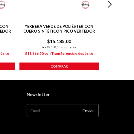
 CON
YERBERA VERDE DE POLIÉSTER CON
MATE COPA GRI
TEDOR
CUERO SINTÉTICO Y PICO VERTEDOR
DE DOBLE PAR
$15.185,00
$
6
x
$2.530,83
sin interés
6
x
$4
pósito
$13.666,50
con
Transferencia o depósito
$24.473,70
co
COMPRAR
Newsletter