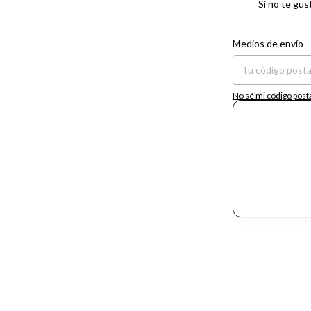
Si no te gus
Entregas para el CP:
Medios de envío
No sé mi código post