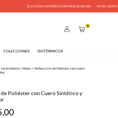
12 CUOTAS S/ INTERÉS A PARTIR DE $190.000
ENVÍO GRATIS A PARTIR D
0
COLECCIONES
ISOTÉRMICOS
>
Línea Matera
>
Mates
>
Yerbera Gris de Poliéster con Cuero
edor
 de Poliéster con Cuero Sintético y
or
5,00