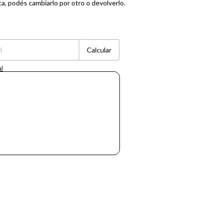
ta, podés cambiarlo por otro o devolverlo.
Cambiar CP
Calcular
al