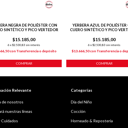
ERA NEGRA DE POLIÉSTER CON
YERBERA AZUL DE POLIÉSTER
O SINTÉTICO Y PICO VERTEDOR
CUERO SINTÉTICO Y PICO VER
$15.185,00
$15.185,00
6
x
$2.530,83
sin interés
6
x
$2.530,83
sin interés
666,50
con
Transferencia o depósito
$13.666,50
con
Transferencia o de
COMPRAR
COMPRAR
mación Relevante
Categorías
 de nosotros
Dia del Niño
á nuestras líneas
Cocción
y Cuidados
Horneado & Repostería