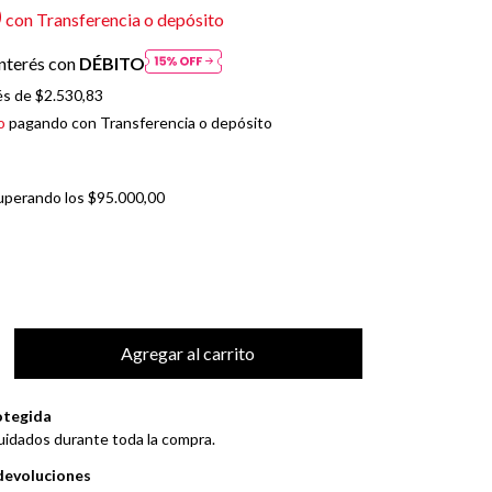
0
con
Transferencia o depósito
nterés con
DÉBITO
és de
$2.530,83
o
pagando con Transferencia o depósito
uperando los
$95.000,00
otegida
uidados durante toda la compra.
devoluciones