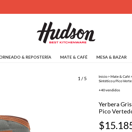
ORNEADO & REPOSTERÍA
MATE & CAFÉ
MESA & BAZAR
Inicio
>
Mate & Café
1
/
5
Sintético y Pico Vert
+40 vendidos
Yerbera Gris
Pico Verted
$15.18