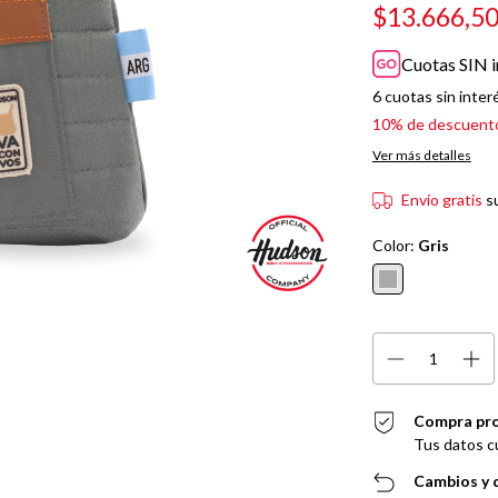
$13.666,5
Cuotas SIN i
6
cuotas sin inter
10% de descuent
Ver más detalles
Envío gratis
s
Color:
Gris
Compra pr
Tus datos c
Cambios y 