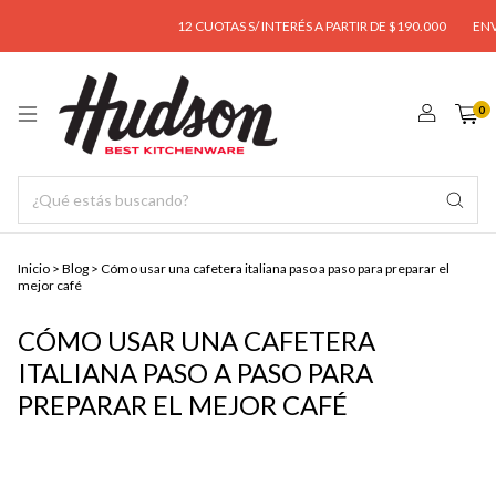
12 CUOTAS S/ INTERÉS A PARTIR DE $190.000
ENVÍO GR
0
Inicio
>
Blog
>
Cómo usar una cafetera italiana paso a paso para preparar el
mejor café
CÓMO USAR UNA CAFETERA
ITALIANA PASO A PASO PARA
PREPARAR EL MEJOR CAFÉ