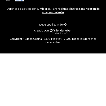
Defensa de las y los consumidores. Para reclamos
ingresá acá.
/
Botón de
arrepentimiento
Developed by
Index®
Copyright Hudson Cocina - 33711468469 - 2026. Todos los derechos
reservados.