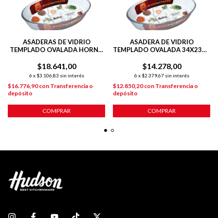
ASADERAS DE VIDRIO
ASADERA DE VIDRIO
TEMPLADO OVALADA HORNO
TEMPLADO OVALADA 34X23X6
39X27X6 CM
CM PARA HORNO
$18.641,00
$14.278,00
6
x
$3.106,83
sin interés
6
x
$2.379,67
sin interés
$16.776,90
con
Transferencia o
$12.850,20
con
Transferencia o
depósito
depósito
COMPRAR
COMPRAR