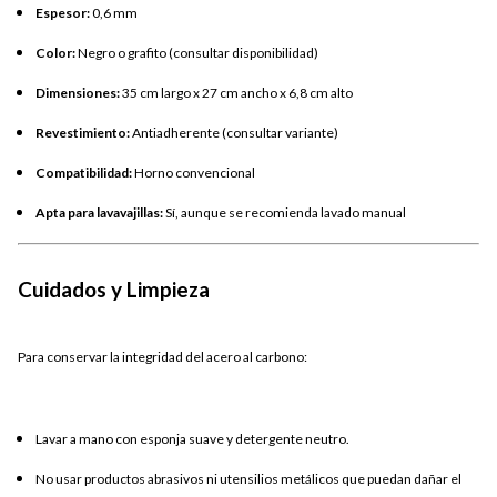
Espesor:
0,6 mm
Color:
Negro o grafito (consultar disponibilidad)
Dimensiones:
35 cm largo x 27 cm ancho x 6,8 cm alto
Revestimiento:
Antiadherente (consultar variante)
Compatibilidad:
Horno convencional
Apta para lavavajillas:
Sí, aunque se recomienda lavado manual
Cuidados y Limpieza
Para conservar la integridad del acero al carbono:
Lavar a mano con esponja suave y detergente neutro.
No usar productos abrasivos ni utensilios metálicos que puedan dañar el