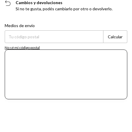
Cambios y devoluciones
Si no te gusta, podés cambiarlo por otro o devolverlo.
Entregas para el CP:
Cambiar CP
Medios de envío
Calcular
No sé mi código postal