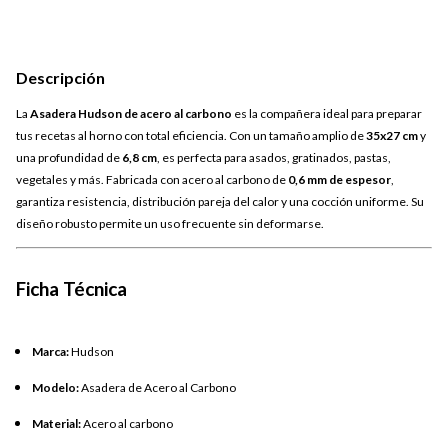
Descripción
La
Asadera Hudson de acero al carbono
es la compañera ideal para preparar
tus recetas al horno con total eficiencia. Con un tamaño amplio de
35x27 cm
y
una profundidad de
6,8 cm
, es perfecta para asados, gratinados, pastas,
vegetales y más. Fabricada con acero al carbono de
0,6 mm de espesor
,
garantiza resistencia, distribución pareja del calor y una cocción uniforme. Su
diseño robusto permite un uso frecuente sin deformarse.
Ficha Técnica
Marca:
Hudson
Modelo:
Asadera de Acero al Carbono
Material:
Acero al carbono