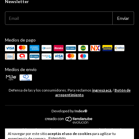
Newsletter
Medios de pago
Medios de envío
Defensa de las y los consumidores. Para reclamos
ingresá acá.
/
Botón de
arrepentimiento
Developed by
Index®
Copyright Hudson Cocina - 33711468469 - 2026. Todos los derechos
Al navegar por este sitio
aceptás el uso de cookies
para agilizar tu
reservados.
experiencia de compra.
Entendido