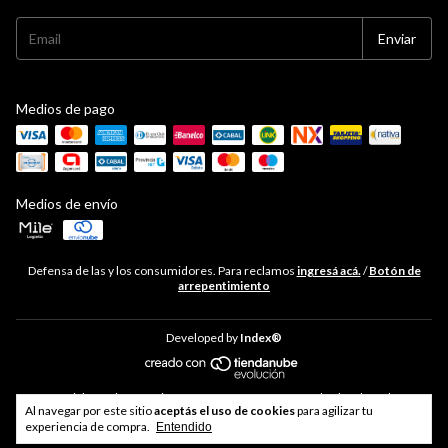
Medios de pago
Medios de envío
Defensa de las y los consumidores. Para reclamos
ingresá acá.
/
Botón de
arrepentimiento
Developed by
Index®
Copyright Hudson Cocina - 33711468469 - 2026. Todos los derechos
Al navegar por este sitio
aceptás el uso de cookies
para agilizar tu
reservados.
experiencia de compra.
Entendido