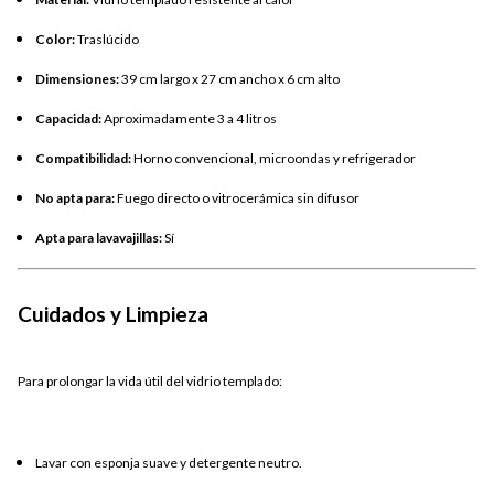
Color:
Traslúcido
Dimensiones:
39 cm largo x 27 cm ancho x 6 cm alto
Capacidad:
Aproximadamente 3 a 4 litros
Compatibilidad:
Horno convencional, microondas y refrigerador
No apta para:
Fuego directo o vitrocerámica sin difusor
Apta para lavavajillas:
Sí
Cuidados y Limpieza
Para prolongar la vida útil del vidrio templado:
Lavar con esponja suave y detergente neutro.