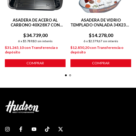
ASADERA DE ACERO AL
ASADERA DE VIDRIO
CARBONO 40X28X7 CON
TEMPLADO OVALADA 34X23X6
REJILLA DE ACERO
CM PARA HORNO
$34.739,00
$14.278,00
6
x
$5.789,83
sin interés
6
x
$2.379,67
sin interés
$31.265,10
con
Transferencia o
$12.850,20
con
Transferencia o
depósito
depósito
COMPRAR
COMPRAR