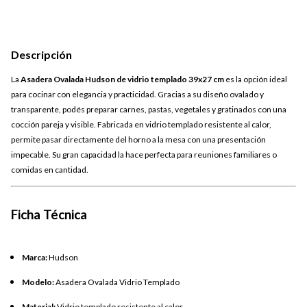
Descripción
La
Asadera Ovalada Hudson de vidrio templado 39x27 cm
es la opción ideal
para cocinar con elegancia y practicidad. Gracias a su diseño ovalado y
transparente, podés preparar carnes, pastas, vegetales y gratinados con una
cocción pareja y visible. Fabricada en vidrio templado resistente al calor,
permite pasar directamente del horno a la mesa con una presentación
impecable. Su gran capacidad la hace perfecta para reuniones familiares o
comidas en cantidad.
Ficha Técnica
Marca:
Hudson
Modelo:
Asadera Ovalada Vidrio Templado
Material:
Vidrio templado resistente al calor