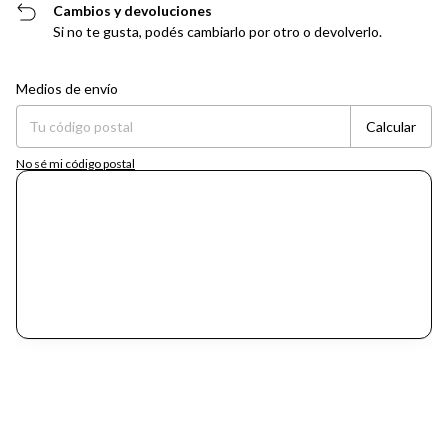
Cambios y devoluciones
Si no te gusta, podés cambiarlo por otro o devolverlo.
Entregas para el CP:
Cambiar CP
Medios de envío
Calcular
No sé mi código postal