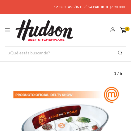
12 CUOTAS S/ INTERÉS A PARTIR DE $190.000
ENV
0
1
/
6